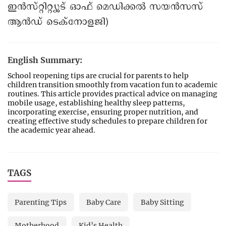
ഇൻസ്റ്റിറ്റ്യൂട് ഓഫ് മെഡിക്കൽ സയൻസസ്
ആൻഡ് ടെക്നോളജി)
English Summary:
School reopening tips are crucial for parents to help
children transition smoothly from vacation fun to academic
routines. This article provides practical advice on managing
mobile usage, establishing healthy sleep patterns,
incorporating exercise, ensuring proper nutrition, and
creating effective study schedules to prepare children for
the academic year ahead.
TAGS
Parenting Tips
Baby Care
Baby Sitting
Motherhood
Kid’s Health