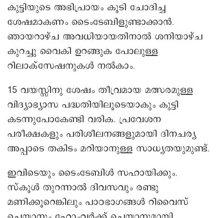
കുട്ടിയുടെ അഭിപ്രായം കൂടി ചോദിച്ച
ശേഷമാകണം ടൈംടേബിളുണ്ടാക്കാൻ.
ഞായറാഴ്ച അവധിയായതിനാൽ ശനിയാഴ്ച
കുറച്ചു വൈകി ഉറങ്ങുക പോലുള്ള
റിലാക്സേഷനുകൾ നൽകാം.
15 വയസ്സിനു ശേഷം തീവ്രമായ മത്സരമുള്ള
വിദ്യാഭ്യാസ പദ്ധതിയിലൂടെയാകും കുട്ടി
കടന്നുപോകേണ്ടി വരിക. പ്രവേശന
പരീക്ഷകളും പരിശീലനങ്ങളുമായി ദിനചര്യ
അപ്പാടെ തകിടം മറിയാനുള്ള സാധ്യതയുമുണ്ട്.
ഇവിടെയും ടൈംടേബിൾ സഹായിക്കും.
സ്കൂൾ തുറന്നാൽ ദിവസവും രണ്ടു
മണിക്കൂറെങ്കിലും പാഠഭാഗങ്ങൾ റിവൈസ്
ചെയ്യാനും ഹോംവർക്ക് ചെയ്യാനുമായി