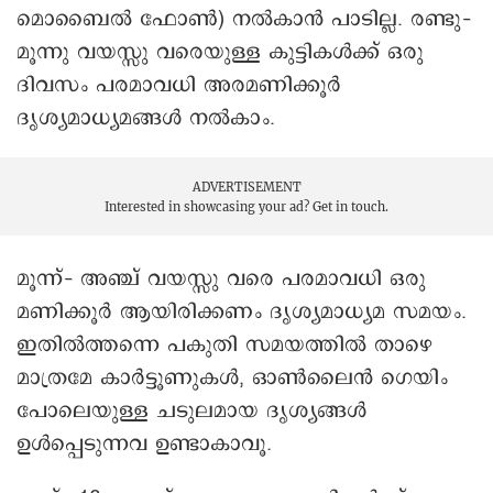
മൊബൈൽ ഫോൺ) നൽകാൻ പാടില്ല. രണ്ടു–
മൂന്നു വയസ്സു വരെയുള്ള കുട്ടികൾക്ക് ഒരു
ദിവസം പരമാവധി അരമണിക്കൂർ
ദൃശ്യമാധ്യമങ്ങൾ നൽകാം.
ADVERTISEMENT
Interested in showcasing your ad?
Get in touch.
മൂന്ന്– അഞ്ച് വയസ്സു വരെ പരമാവധി ഒരു
മണിക്കൂർ ആയിരിക്കണം ദൃശ്യമാധ്യമ സമയം.
ഇതിൽത്തന്നെ പകുതി സമയത്തിൽ താഴെ
മാത്രമേ കാർട്ടൂണുകൾ, ഓൺലൈൻ ഗെയിം
പോലെയുള്ള ചടുലമായ ദൃശ്യങ്ങൾ
ഉൾപ്പെടുന്നവ ഉണ്ടാകാവൂ.