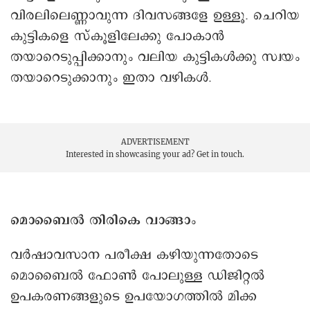
വിരലിലെണ്ണാവുന്ന ദിവസങ്ങളേ ഉള്ളൂ. ചെറിയ
കുട്ടികളെ സ്കൂളിലേക്കു പോകാൻ
തയാറെടുപ്പിക്കാനും വലിയ കുട്ടികൾക്കു സ്വയം
തയാറെടുക്കാനും ഇതാ വഴികൾ.
ADVERTISEMENT
Interested in showcasing your ad?
Get in touch.
മൊബൈൽ തിരികെ വാങ്ങാം
വർഷാവസാന പരീക്ഷ കഴിയുന്നതോടെ
മൊബൈൽ ഫോൺ പോലുള്ള ഡിജിറ്റൽ
ഉപകരണങ്ങളുടെ ഉപയോഗത്തിൽ മിക്ക