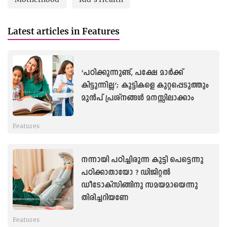
Latest articles in Features
‘പഠിക്കുന്നുണ്ട്, പക്ഷേ മാർക്ക്
കിട്ടുന്നില്ല’; കുട്ടികളെ കുറ്റപ്പെടുത്തും
മുൻപ് പ്രശ്നങ്ങൾ മനസ്സിലാക്കാം
Features
നന്നായി പഠിച്ചിരുന്ന കുട്ടി പെട്ടെന്നു
പഠിക്കാതായോ ? ഡിജിറ്റൽ
ഡീടോക്സിങ്ങിനു സമയമായെന്നു
തിരിച്ചറിയണേ
Features