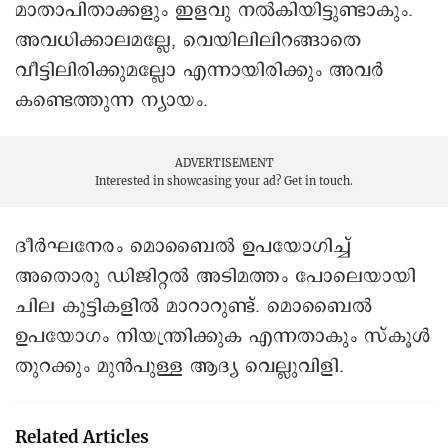
മാതാപിതാക്കളും ഇളവു നൽകിയിട്ടുണ്ടാകും.
അവധിക്കാലമല്ലേ, വെയിലിലിറങ്ങാതെ
വീട്ടിലിരിക്കുമല്ലോ എന്നായിരിക്കും അവർ
കണ്ടെത്തുന്ന ന്യായം.
ADVERTISEMENT
Interested in showcasing your ad?
Get in touch.
ദീർഘനേരം മൊബൈൽ ഉപയോഗിച്ച്
അതൊരു ഡിജിറ്റൽ അടിമത്തം പോലെയായി
ചില കുട്ടികളിൽ മാറാറുണ്ട്. മൊബൈൽ
ഉപയോഗം നിയന്ത്രിക്കുക എന്നതാകും സ്കൂൾ
തുറക്കും മുൻപുള്ള ആദ്യ വെല്ലുവിളി.
Related Articles