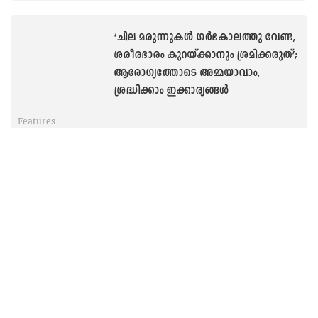
‘ചില മരുന്നുകൾ ഗർഭകാലത്തു വേണ്ട,
ശരീരഭാരം കുറയ്ക്കാനും ശ്രമിക്കരുത്’;
ആരോഗ്യത്തോടെ അമ്മയാവാം,
ശ്രദ്ധിക്കാം ഇക്കാര്യങ്ങള്‍
Features
‘ഒരേ മറുപിളളയിൽ രണ്ടു
കുട്ടികളുണ്ടെങ്കിൽ കൂടുതൽ കരുതൽ
വേണം’; ഗർഭകാലം- അമ്മയുടെയും
കുഞ്ഞിന്റെയും സുരക്ഷ ഉറപ്പാക്കാം
Features
സ്കൂളിലേക്ക് പോകാൻ മടിയാണോ?