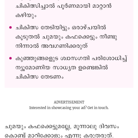
ചികിത്സിച്ചാൽ പൂർണമായി മാറ്റാൻ
കഴിയും
ചികിത്സ തേടിയിട്ടും ഒരാഴ്‌ചയിൽ
കൂടുതൽ ചുമയും കഫക്കെട്ടും നീണ്ടു
നിന്നാൽ അവഗണിക്കരുത്
കുഞ്ഞുങ്ങളുെട ശ്വാസഗതി പരിശോധിച്ച്
ന്യൂമോണിയ സാധ്യത ഉണ്ടെങ്കിൽ
ചികിത്സ തേടണം
ADVERTISEMENT
Interested in showcasing your ad?
Get in touch.
ചുമയും കഫക്കെട്ടുമല്ലേ, മൂന്നാലു ദിവസം
കൊണ്ട് മാറിക്കോളും എന്നു കരുതരുത്.