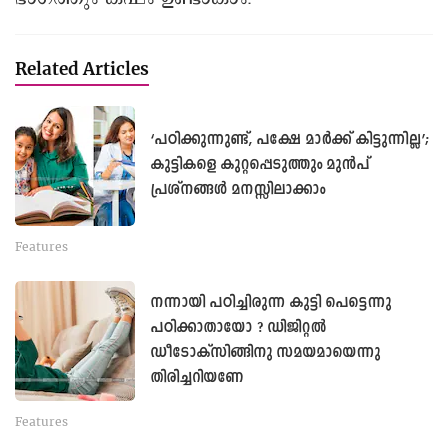
Related Articles
‘പഠിക്കുന്നുണ്ട്, പക്ഷേ മാർക്ക് കിട്ടുന്നില്ല’;
കുട്ടികളെ കുറ്റപ്പെടുത്തും മുൻപ്
പ്രശ്നങ്ങൾ മനസ്സിലാക്കാം
Features
നന്നായി പഠിച്ചിരുന്ന കുട്ടി പെട്ടെന്നു
പഠിക്കാതായോ ? ഡിജിറ്റൽ
ഡീടോക്സിങ്ങിനു സമയമായെന്നു
തിരിച്ചറിയണേ
Features