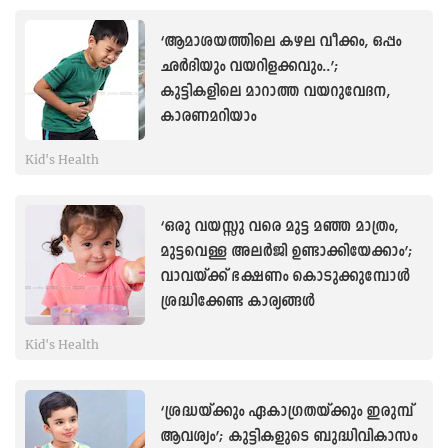
‘ആമാശയത്തിലെ കഴല വീക്കം, ഒപ്പം
ഛർദിയും വയറിളക്കവും..’;
കുട്ടികളിലെ മാറാത്ത വയറുവേദന,
കാരണമറിയാം
Kid's Health
‘ഒരു വയസ്സു വരെ മുട്ട മഞ്ഞ മാത്രം,
മുട്ടവെള്ള അലർജി ഉണ്ടാക്കിയേക്കാം’;
വാവയ്ക്ക് ഭക്ഷണം കൊടുക്കുമ്പോൾ
ശ്രദ്ധിക്കേണ്ട കാര്യങ്ങള്‍
Kid's Health
‘ശ്രദ്ധയ്ക്കും ഏകാഗ്രതയ്ക്കും ഇരുമ്പ്
ആവശ്യം’; കുട്ടികളുടെ ബുദ്ധിവികാസം