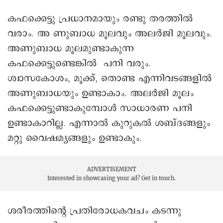
കഫക്കെട്ടു പ്രധാനമായും രണ്ടു തരത്തിൽ
വരാം. അ ണുബാധ മൂലവും അലർജി മൂലവും.
അണുബാധ മൂലമുണ്ടാകുന്ന
കഫക്കെട്ടുണ്ടെങ്കിൽ പനി വരും.
ശ്വാസകോശം, മൂക്ക്, തൊണ്ട എന്നിവടങ്ങളിൽ
അണുബാധയും ഉണ്ടാകാം. അലർജി മൂലം
കഫക്കെട്ടുണ്ടാകുമ്പോൾ സാധാരണ പനി
ഉണ്ടാകാറില്ല. എന്നാൽ കുറുകൽ ശബ്ദങ്ങളും
മറ്റു വൈഷമ്യങ്ങളും ഉണ്ടാകും.
ADVERTISEMENT
Interested in showcasing your ad?
Get in touch.
ശരീരത്തിന്റെ പ്രതിരോധകവചം കടന്നു