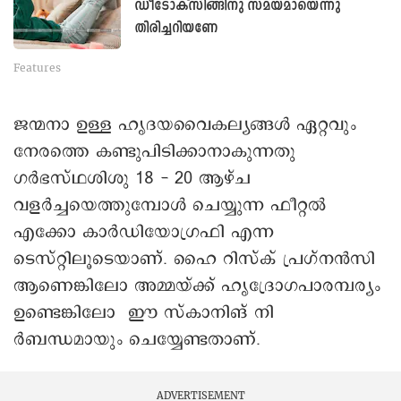
ഡീടോക്സിങ്ങിനു സമയമായെന്നു
തിരിച്ചറിയണേ
Features
ജന്മനാ ഉള്ള ഹൃദയവൈകല്യങ്ങൾ ഏറ്റവും
നേരത്തെ കണ്ടുപിടിക്കാനാകുന്നതു
ഗർഭസ്ഥശിശു 18 - 20 ആഴ്ച
വളർച്ചയെത്തുമ്പോൾ ചെയ്യുന്ന ഫീറ്റൽ
എക്കോ കാർഡിയോഗ്രഫി എന്ന
ടെസ്റ്റിലൂടെയാണ്. ഹൈ റിസ്ക് പ്രഗ്‌നൻസി
ആണെങ്കിലോ അമ്മയ്ക്ക് ഹൃദ്രോഗപാരമ്പര്യം
ഉണ്ടെങ്കിലോ ഈ സ്കാനിങ് നി
ർബന്ധമായും ചെയ്യേണ്ടതാണ്.
ADVERTISEMENT