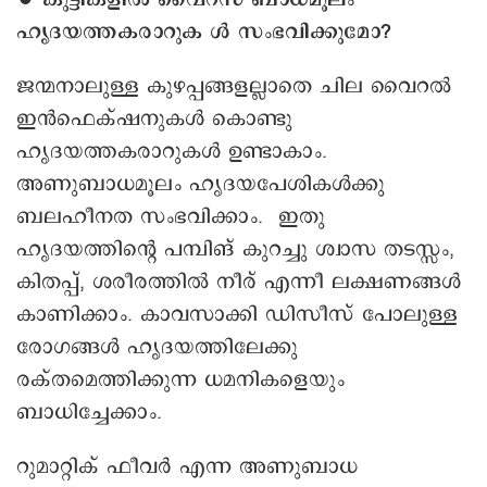
ഹൃദയത്തകരാറുക ൾ സംഭവിക്കുമോ?
ജന്മനാലുള്ള കുഴപ്പങ്ങളല്ലാതെ ചില വൈറൽ
ഇൻഫെക്‌ഷനുകൾ കൊണ്ടു
ഹൃദയത്തകരാറുകൾ ഉണ്ടാകാം.
അണുബാധമൂലം ഹൃദയപേശികൾക്കു
ബലഹീനത സംഭവിക്കാം. ഇതു
ഹൃദയത്തിന്റെ പമ്പിങ് കുറച്ചു ശ്വാസ തടസ്സം,
കിതപ്പ്, ശരീരത്തിൽ നീര് എന്നീ ലക്ഷണങ്ങൾ
കാണിക്കാം. കാവസാക്കി ഡിസീസ് പോലുള്ള
രോഗങ്ങൾ ഹൃദയത്തിലേക്കു
രക്തമെത്തിക്കുന്ന ധമനികളെയും
ബാധിച്ചേക്കാം.
റുമാറ്റിക് ഫീവർ എന്ന അണുബാധ