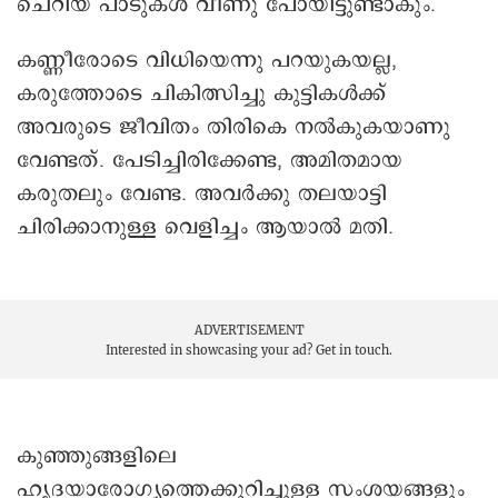
ചെറിയ പാടുകൾ വീണു പോയിട്ടുണ്ടാകും.
കണ്ണീരോടെ വിധിയെന്നു പറയുകയല്ല,
കരുത്തോടെ ചികിത്സിച്ചു കുട്ടികൾക്ക്
അവരുടെ ജീവിതം തിരികെ നൽകുകയാണു
വേണ്ടത്. പേടിച്ചിരിക്കേണ്ട, അമിതമായ
കരുതലും വേണ്ട. അവർക്കു തലയാട്ടി
ചിരിക്കാനുള്ള വെളിച്ചം ആയാൽ മതി.
ADVERTISEMENT
Interested in showcasing your ad?
Get in touch.
കുഞ്ഞുങ്ങളിലെ
ഹൃദയാരോഗ്യത്തെക്കുറിച്ചുള്ള സംശയങ്ങളും