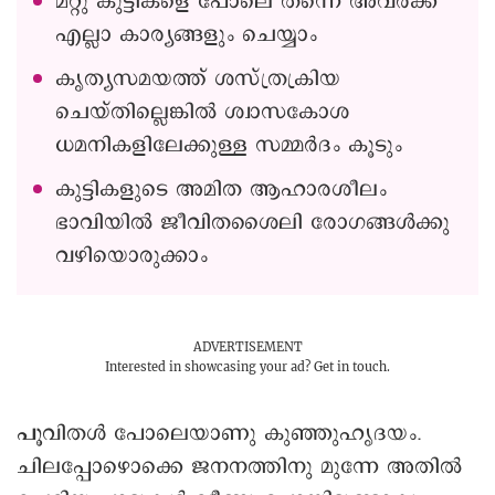
മറ്റു കുട്ടികളെ പോലെ തന്നെ അവർക്ക്
എല്ലാ കാര്യങ്ങളും ചെയ്യാം
കൃത്യസമയത്ത് ശസ്ത്രക്രിയ
ചെയ്തില്ലെങ്കിൽ ശ്വാസകോശ
ധമനികളിലേക്കുള്ള സമ്മർദം കൂടും
കുട്ടികളുടെ അമിത ആഹാരശീലം
ഭാവിയിൽ ജീവിതശൈലി രോഗങ്ങൾക്കു
വഴിയൊരുക്കാം
ADVERTISEMENT
Interested in showcasing your ad?
Get in touch.
പൂ
വിതൾ പോലെയാണു കു‍ഞ്ഞുഹൃദയം.
ചിലപ്പോഴൊക്കെ ജനനത്തിനു മുന്നേ അതിൽ