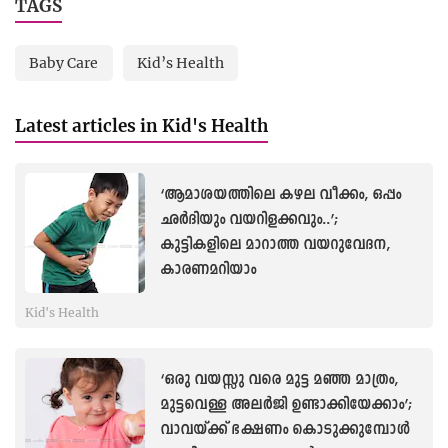
TAGS
Baby Care
Kid’s Health
Latest articles in Kid's Health
‘ആമാശയത്തിലെ കഴല വീക്കം, ഒപ്പം
ഛർദിയും വയറിളക്കവും..’;
കുട്ടികളിലെ മാറാത്ത വയറുവേദന,
കാരണമറിയാം
Kid's Health
‘ഒരു വയസ്സു വരെ മുട്ട മഞ്ഞ മാത്രം,
മുട്ടവെള്ള അലർജി ഉണ്ടാക്കിയേക്കാം’;
വാവയ്ക്ക് ഭക്ഷണം കൊടുക്കുമ്പോൾ