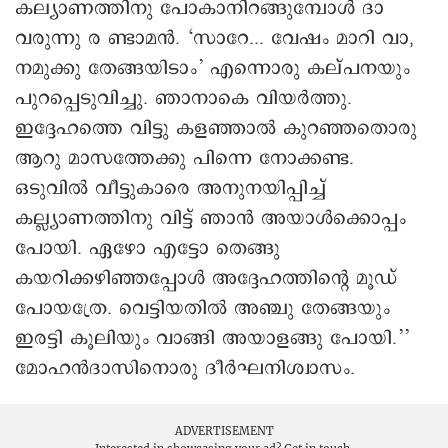
കല്യാണത്തിനു പോകാനിറങ്ങുമ്പോൾ ദാ
വരുന്നു ര ണ്ടാമൻ. ‘സാറേ... വേഷം മാറി വാ,
നമുക്കു തേങ്ങയിടാം’ എന്നൊരു കല്പനയും
പുറപ്പെടുവിച്ചു. ഞാനാകെ വിയർത്തു.
ഇദ്ദേഹത്തെ വിട്ടു കളഞ്ഞാൽ കുറഞ്ഞതൊരു
ആറു മാസത്തേക്കു പിന്നെ നോക്കണ്ട.
ഒടുവിൽ വീട്ടുകാരെ അനുനയിപ്പിച്ച്
കല്ല്യാണത്തിനു വിട്ട് ഞാൻ അയാൾക്കൊപ്പം
പോയി. ഏഴോ എട്ടോ തെങ്ങു
കയറിക്കഴിഞ്ഞപ്പോൾ അദ്ദേഹത്തിന്റെ മൂഡ്
പോയത്രേ. വെട്ടിയതിൽ അഞ്ചു തേങ്ങയും
ഇരട്ടി കൂലിയും വാങ്ങി അയാളങ്ങു പോയി.’’
മോഹൻദാസിനൊരു ദീർഘനിശ്വാസം.
ADVERTISEMENT