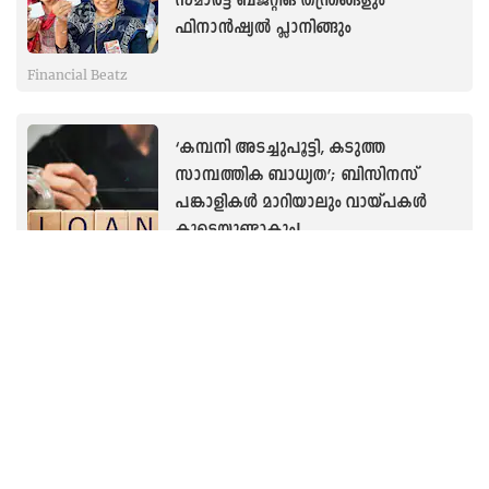
സ്മാർട്ട് ബജറ്റിങ് തന്ത്രങ്ങളും
ഫിനാൻഷ്യൽ പ്ലാനിങ്ങും
Financial Beatz
‘കമ്പനി അടച്ചുപൂട്ടി, കടുത്ത
സാമ്പത്തിക ബാധ്യത’; ബിസിനസ്
പങ്കാളികൾ മാറിയാലും വായ്പകൾ
കൂടെയുണ്ടാകും!
Financial Beatz
‘മിനിമം തുക മാത്രം അടയ്ക്കുന്ന
പ്രവണതയുണ്ടോ?’; ക്രെഡിറ്റ് കാർഡ്
പണിയാകരുത്..! അറിയേണ്ടതെല്ലാം
Financial Beatz