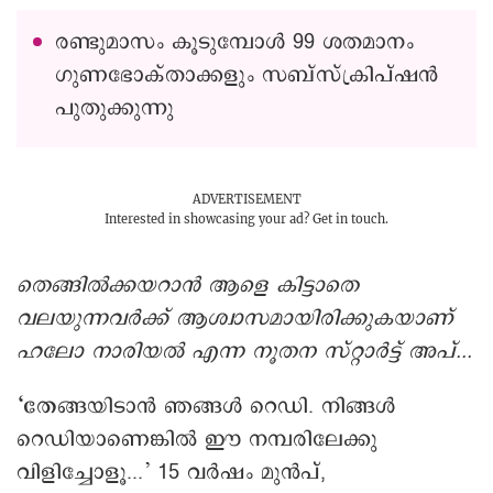
രണ്ടുമാസം കൂടുമ്പോൾ 99 ശതമാനം
ഗുണഭോക്താക്കളും സബ്സ്ക്രിപ്ഷൻ
പുതുക്കുന്നു
ADVERTISEMENT
Interested in showcasing your ad?
Get in touch.
തെങ്ങിൽക്കയറാൻ ആളെ കിട്ടാതെ
വലയുന്നവർക്ക് ആശ്വാസമായിരിക്കുകയാണ്
ഹലോ നാരിയൽ എന്ന നൂതന സ്റ്റാർട്ട് അപ്...
‘തേ
ങ്ങയിടാൻ ഞങ്ങൾ റെഡി. നിങ്ങൾ
റെഡിയാണെങ്കിൽ ഈ നമ്പരിലേക്കു
വിളിച്ചോളൂ...’ 15 വർഷം മുൻപ്,