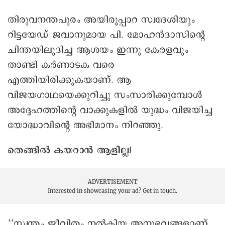
തിരുവനന്തപുരം അയിരൂപ്പാറ സ്വദേശിയും
റിട്ടയേഡ് ജവാനുമായ പി. മോഹൻദാസിന്റെ
ചിന്തയിലുദിച്ച ആശയം ഇന്നു കേരളവും
താണ്ടി കർണാടക വരെ
എത്തിയിരിക്കുകയാണ്. ആ
വിജയഗാഥയെക്കുറിച്ചു സംസാരിക്കുമ്പോൾ
അദ്ദേഹത്തിന്റെ വാക്കുകളിൽ യുദ്ധം വിജയിച്ച
യോദ്ധാവിന്റെ അഭിമാനം നിറഞ്ഞു.
തെങ്ങിൽ കയറാൻ ആളില്ല!
ADVERTISEMENT
Interested in showcasing your ad?
Get in touch.
‘‘സ്വന്തം ജീവിതം നൽകിയ അനുഭവങ്ങളാണ്