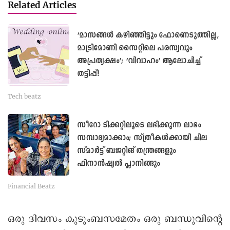
Related Articles
‘മാസങ്ങള്‍ കഴിഞ്ഞിട്ടും ഫോണെടുത്തില്ല,
മാട്രിമോണി സൈറ്റിലെ പരസ്യവും
അപ്രത്യക്ഷം’; ‘വിവാഹം’ ആലോചിച്ച്
തട്ടിപ്പ്!
Tech beatz
സീറോ ടിക്കറ്റിലൂടെ ലഭിക്കുന്ന ലാഭം
സമ്പാദ്യമാക്കാം; സ്ത്രീകൾക്കായി ചില
സ്മാർട്ട് ബജറ്റിങ് തന്ത്രങ്ങളും
ഫിനാൻഷ്യൽ പ്ലാനിങ്ങും
Financial Beatz
ഒരു ദിവസം കുടുംബസമേതം ഒരു ബന്ധുവിന്റെ