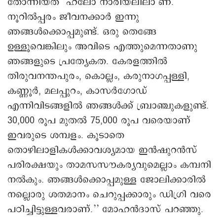
തോന്നിയത് ‘ഹലോ നാരിയലിലാ’ണ്.
നൂറിൽപ്പരം ജീവനക്കാർ ഇന്നു
ഞങ്ങൾക്കൊപ്പമുണ്ട്. ഒരു തെങ്ങേ
ഉള്ളൂവെങ്കിലും അവിടെ എത്തുമെന്നതാണു
ഞങ്ങളുടെ പ്രത്യേകത. കേരളത്തിൽ
തിരുവനന്തപുരം, കൊല്ലം, കരുനാഗപ്പള്ളി,
കണ്ണൂർ, മലപ്പുറം, കാസർഗോഡ്
എന്നിവിടങ്ങളിൽ ഞങ്ങൾക്ക് ബ്രാഞ്ചുകളുണ്ട്.
30,000 രൂപ മുതൽ 75,000 രൂപ വരെയാണ്
ഇവരുടെ ശമ്പളം. കൂടാതെ
തൊഴിലാളികൾക്കാവശ്യമായ ഇൻഷുറൻസ്
പരിരക്ഷയും താമസസൗകര്യവുമെല്ലാം കമ്പനി
നൽകും. ഞങ്ങൾക്കൊപ്പമുള്ള ജോലിക്കാരിൽ
നല്ലൊരു ശതമാനം ചെറുപ്പക്കാരും ഡിഗ്രി വരെ
പഠിച്ചിട്ടുള്ളവരാണ്.’’ മോഹൻദാസ് പറഞ്ഞു.