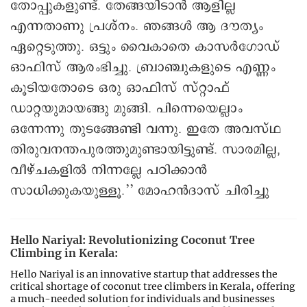
തോപ്പുകളുണ്ട്. തേങ്ങയിടാൻ ആളില്ല
എന്നതാണു പ്രശ്നം. ഞങ്ങൾ ആ ദൗത്യം
ഏറ്റെടുത്തു. ഒട്ടും വൈകാതെ കാസർഗോഡ്
ഓഫിസ് ആരംഭിച്ചു. ബ്രാഞ്ചുകളുടെ എണ്ണം
കൂടിയതോടെ ഒരു ഓഫിസ് സ്റ്റാഫ്
ഡാറ്റയുമായങ്ങു മുങ്ങി. പിന്നെയെല്ലാം
ഒന്നേന്നു തുടങ്ങേണ്ടി വന്നു. ഇതേ അവസ്ഥ
തിരുവനന്തപുരത്തുമുണ്ടായിട്ടുണ്ട്. സാരമില്ല,
വീഴ്ചകളിൽ നിന്നല്ലേ പഠിക്കാൻ
സാധിക്കുകയുള്ളൂ.’’ മോഹൻദാസ് ചിരിച്ചു
Hello Nariyal: Revolutionizing Coconut Tree
Climbing in Kerala:
Hello Nariyal is an innovative startup that addresses the
critical shortage of coconut tree climbers in Kerala, offering
a much-needed solution for individuals and businesses