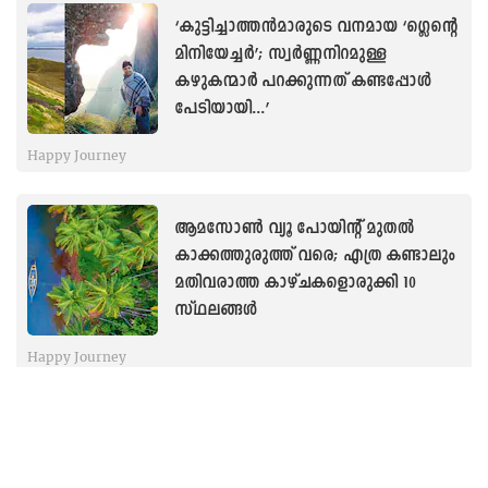
‘കുട്ടിച്ചാത്തൻമാരുടെ വനമായ ‘ഗ്ലെന്റെ
മിനിയേച്ചര്‍’; സ്വർണ്ണനിറമുള്ള
കഴുകന്മാർ പറക്കുന്നത് കണ്ടപ്പോൾ
പേടിയായി...’
Happy Journey
ആമസോൺ വ്യൂ പോയിന്റ് മുതല്‍
കാക്കത്തുരുത്ത് വരെ; എത്ര കണ്ടാലും
മതിവരാത്ത കാഴ്ചകളൊരുക്കി 10
സ്ഥലങ്ങൾ
Happy Journey
‘ആരെതിർത്തു വന്നാലും മക്കൾക്ക്
തുണയേകും’; മോഹൻലാലും സുരേഷ്
ഗോപിയും ഭക്തരായെത്തുന്ന