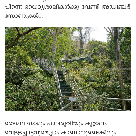
പിന്നെ ധൈര്യശാലികൾക്കു വേണ്ടി അഡ്വഞ്ചർ‌
സോണുകൾ...
തെന്മല ഡാമും പാലരുവിയും കുറ്റാലം
വെള്ളച്ചാട്ടവുമെല്ലാം കാണാനുണ്ടെങ്കിലും