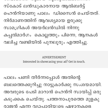
സ്കോട് ലൻഡുകാരനായ ആൽബർട്ട്
ഹെൻറിയാണു പാലം ഡിസൈൻ ചെയ്തത്.
നിർമാണത്തിന് ആവശ്യമായ ഉരുക്കു
സാമഗ്രികൾ അയർലൻഡിൽ നിന്നു
കപ്പല്‍മാർഗം കൊല്ലത്തും പിന്നെ, ആനകൾ
വലിച്ച വണ്ടിയിൽ പുനലൂരും എത്തിച്ചു.
ADVERTISEMENT
Interested in showcasing your ad?
Get in touch.
പാലം പണി തീര്‍ന്നപ്പോള്‍ അതിന്റെ
ബലത്തെക്കുറിച്ചു നാട്ടുകാർക്കു സംശയമായി.
അവരുടെ പേടി മാറാൻ ഹെൻറി സായിപ്പ് ഒരു
കടുംകൈ ചെയ്തു. പത്തനാപുരത്തെ മുളകു
രാജൻ എന്ന വ്യാപാരിയുടെ ഏഴാനകളെ