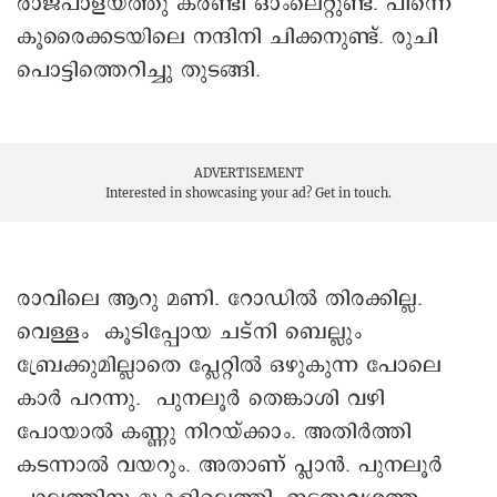
രാജപാളയത്തു കരണ്ടി ഒാംലെറ്റുണ്ട്. പിന്നെ
കൂരൈക്കടയിലെ നന്ദിനി ചിക്കനുണ്ട്. രുചി
പൊട്ടിത്തെറിച്ചു തുടങ്ങി.
ADVERTISEMENT
Interested in showcasing your ad?
Get in touch.
രാവിലെ ആറു മണി. റോഡിൽ തിരക്കില്ല.
വെള്ളം കൂടിപ്പോയ ചട്നി ബെല്ലും
ബ്രേക്കുമില്ലാതെ പ്ലേറ്റിൽ ഒഴുകുന്ന പോലെ
കാർ പറന്നു. പുനലൂർ തെങ്കാശി വഴി
പോയാല്‍ കണ്ണു നിറയ്ക്കാം. അതിർത്തി
കടന്നാൽ വയറും. അതാണ് പ്ലാൻ. പുനലൂർ