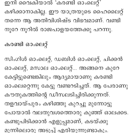
ഇനി വൈകിയാൽ ‘കരണ്ടി ഒാംലെറ്റ്’
കഴിക്കാനാകില്ല. ഈ യാത്രയുടെ ഹൈലൈറ്റ്
തന്നെ ആ അതിവിശിഷ്ട വിഭവമാണ്. വണ്ടി
നൂറേ നൂറില്‍ രാജപാളയത്തേക്കു പറന്നു.
കരണ്ടി ഒാംലെറ്റ്
സിംഗിൾ ഒാംലെറ്റ്, ഡബിൾ ഒാംലെറ്റ്, ചിക്കൻ
ഒാംലെറ്റ്, മസാല ഒാംലെറ്റ്... അങ്ങനെ കുറേ
കേട്ടിട്ടുണ്ടെങ്കിലും ആദ്യമായാണു കരണ്ടി
ഒാംലെറ്റെന്നു കേട്ടു വണ്ടറടിച്ചത്. ആ പേരാണു
കൗതുകത്തിന്റെ ഡീസലടിച്ചിരിക്കുന്നത്.
തളവായ്പുരം കഴിഞ്ഞു കുറച്ചു മുന്നോട്ടു
പോയാൽ വലതുവശത്തൊരു കുഞ്ഞ് ഒാലക്കട.
കണ്ടുപിടിക്കാൻ എളുപ്പമാണ്, കടയ്ക്കു
മുന്നിലൊരു അടുപ്പ് എരിയുന്നുണ്ടാകും.