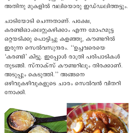
അതിനു മുകളിൽ വലിയൊരു ഇഡ്ഡലിത്തട്ടും.
ചാടിയോടി ചെന്നതാണ്. പക്ഷേ,
കരണ്ടിഒാംലെറ്റുകഴിക്കാം എന്ന മോഹമുട്ട
ഒറ്റയടിക്കു പൊട്ടിച്ചു കളഞ്ഞു, കൗണ്ടറിൽ
ഇരുന്ന സെൽവസുന്ദരം. ‘‘ഉച്ചവരെയെ
‘കരണ്ടി’ കിട്ടൂ. ഇപ്പോൾ രാത്രി പരിപാടികൾ
തുടങ്ങി. സ്നാക്സ് കൗണ്ടറിലും തിരക്കാണ്.
അടുപ്പും കെടുത്തി.’’ അങ്ങനെ
ഒഴിവുകഴിവുകളുടെ ചാരം സെൽവൻ വിതറി
നോക്കി.