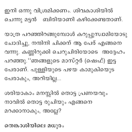
ഇനി ഒന്നു വിശ്രമിക്കണം. ശിവകാശിയിൽ
ചെന്നു മട്ടൻ ബിരിയാണി കഴിക്കേണ്ടതാണ്.
യാത്ര പറഞ്ഞിറങ്ങുമ്പോൾ കറുപ്പുസ്വാമിയോടു
ചോദിച്ചു, നന്ദിനി ചിക്കന് ആ പേര് എങ്ങനെ
വന്നു. കണ്ണിറുക്കി ചെറുചിരിയോടെ അദ്ദേഹം
പറ‍ഞ്ഞു.‘‘ഞങ്ങളുടെ മാസ്റ്റർ (ഷെഫ്) ഇട്ട
പേരാണ്. പുള്ളിയുടെ പഴയ കാമുകിയുെട
പേരാകും, അറിയില്ല...
ശരിയാകാം മനസ്സിൽ തൊട്ട പ്രണയവും
നാവിൽ തൊട്ട രുചിയും എങ്ങനെ
മറക്കാനാകും, അല്ലേ?
തെങ്കാശിയിലെ മധുരം