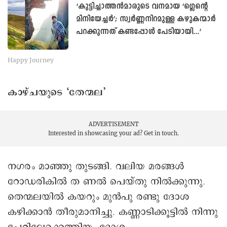
‘കുട്ടിച്ചാത്തൻമാരുടെ വനമായ ‘ഗ്ലെന്റെ
മിനിയേച്ചര്‍’; സ്വർണ്ണനിറമുള്ള കഴുകന്മാർ
പറക്കുന്നത് കണ്ടപ്പോൾ പേടിയായി...’
Happy Journey
കാഴ്ചയുടെ ‘തേന്മല’
ADVERTISEMENT
Interested in showcasing your ad?
Get in touch.
നഗരം മാഞ്ഞു തുടങ്ങി. വലിയ മരങ്ങൾ
റോഡരികിൽ ത ണൽ പെയ്തു നിൽക്കുന്നു.
െതന്മലയില്‍ കയറും മുൻപു രണ്ടു ദോശ
കഴിക്കാൻ തീരുമാനിച്ചു. കണ്ണാടിക്കൂട്ടിൽ നിന്നു