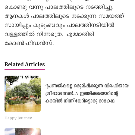
കൊണ്ടു വന്നു പാലത്തിലൂടെ നടത്തിച്ചു.
ആനകൾ പാലത്തിലൂടെ നടക്കുന്ന സമയത്ത്
സായിപ്പും കുടുംബവും പാലത്തിനടിയിൽ
വള്ളത്തിൽ നിന്നത്രെ. എമ്മാതിരി
കോൺഫിഡൻസ്.
Related Articles
‘പ്രണയികളെ ഒരുമിപ്പിക്കുന്ന വിരഹിയായ
ശ്രീരാമദേവന്‍..’; ഇത്തിക്കരയാറിന്റെ
കരയിൽ നിന്ന് വേറിട്ടൊരു രാമകഥ
Happy Journey