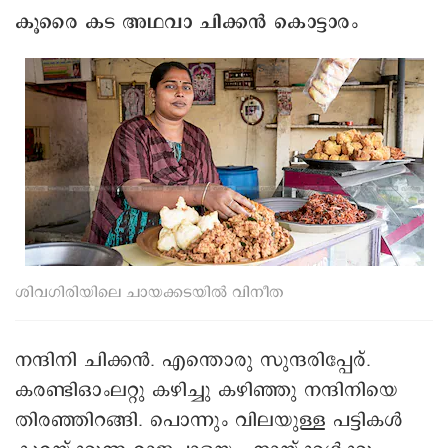
കൂരൈ കട അഥവാ ചിക്കൻ കൊട്ടാരം
ശിവഗിരിയിലെ ചായക്കടയിൽ വിനീത
നന്ദിനി ചിക്കൻ. എന്തൊരു സുന്ദരിപ്പേര്.
കരണ്ടിഒാംലറ്റു കഴിച്ചു കഴിഞ്ഞു നന്ദിനിയെ
തിരഞ്ഞിറങ്ങി. പൊന്നും വിലയുള്ള പട്ടികൾ