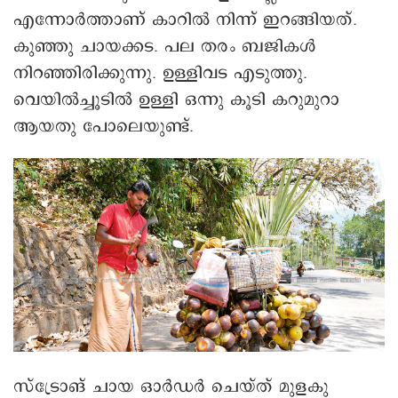
എന്നോർത്താണ് കാറിൽ നിന്ന് ഇറങ്ങിയത്.
കുഞ്ഞു ചായക്കട. പല തരം ബജികൾ
നിറഞ്ഞിരിക്കുന്നു. ഉള്ളിവട എടുത്തു.
വെയിൽച്ചൂടിൽ ഉള്ളി ഒന്നു കൂടി കറുമുറാ
ആയതു പോലെയുണ്ട്.
സ്ട്രോങ് ചായ ഒാർഡർ ചെയ്ത് മുളകു