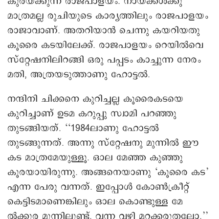
കുരയ്ക്കുന്ന രാജപാളയം. നായ്ക്കള്‍ക്കു
മാത്രമല്ല രുചിയുടെ കാര്യത്തിലും രാജപാളയം
രാജാവാണ്. അതറിയാൻ ചെന്നു കയറിയതു
കൂരൈ കടയിലേക്ക്. രാജപാളയം റെയിൽവെ
സ്റ്റേഷനിലിറങ്ങി ഒരു പപ്പടം കാച്ചുന്ന നേരം
മതി, അത്രയടുത്താണു ഹോട്ടൽ.
നന്ദിനി ചിക്കനെ കുറിച്ചല്ല കൂരൈകടയെ
കുറിച്ചാണ് ഉടമ കറുപ്പു സ്വാമി പറ‍ഞ്ഞു
തുടങ്ങിയത്. ‘‘1984ലാണു ഹോട്ടൽ
തുടങ്ങുന്നത്. അന്നു സ്റ്റേഷനു മുന്നില്‍ ഈ
കട മാത്രമേയുള്ളൂ. ഒാല മേഞ്ഞ കു‍ഞ്ഞു
കൂരയായിരുന്നു. അങ്ങനെയാണു ‘കൂരൈ കട’
എന്ന പേരു വന്നത്. ഇപ്പോള്‍ കോൺക്രീറ്റ്
കെട്ടിടമാണെങ്കിലും ഒാല കൊണ്ടുള്ള മേ
ൽക്കൂര മുന്നിലുണ്ട്. വന്ന വഴി മറക്കരുതല്ലോ.’’