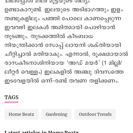
ചിലപ്പോൾ മീലി മൂട്ടയുടെ ശല്യം
ഉണ്ടാകാറുണ്ട്. ഇലയുടെ അടിഭാഗത്തും ഇളം
തണ്ടുകളിലും പഞ്ഞി പോലെ കാണപ്പെടുന്ന
ഇവവഴി ഇലകൾ അമിതമായി പൊഴിയാൻ
തുടങ്ങും. തുടക്കത്തിൽ കീടബാധ
നിയന്ത്രിക്കാൻ സോപ്പ് ലായനി ശക്തിയായി
ചീറ്റിച്ചാൽ മതിയാകും. എന്നാൽ, രൂക്ഷമായാൽ
രാസകീടനാശിനിയായ ‘അഡ് മയർ’ (1 മില്ലി/
ലീറ്റർ വെള്ളം) ഇലകളിൽ അഞ്ചു ദിവസത്തെ
ഇടവേളയിൽ ഒന്ന്–രണ്ട് തവണ തളിക്കണം.
TAGS
Home Beatz
Gardening
Outdoor Trends
Latest articles in Home Beatz