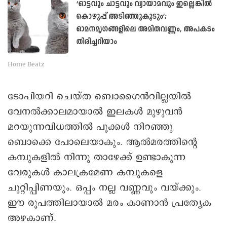
‘ഓട്ടവും ചാട്ടവും വ്യായാമവും ഇല്ലെങ്കില്‍
കൊഴുപ്പ് അടിഞ്ഞുകൂടും’;
ഓമനമൃഗങ്ങളിലെ അമിതവണ്ണം, അപകടം
തിരിച്ചറിയാം
Home Beatz
ടോപിയറി ചെയ്ത ബൊഗൈൻവില്ലയിൽ
വേനൽക്കാലമായാൽ ഇലകൾ മുഴുവൻ
മറയുന്നവിധത്തിൽ പൂക്കൾ നിറഞ്ഞു
ബൊക്കെ പോലെയാകും. ആൽമരത്തിന്റെ
കമ്പുകളിൽ നിന്നു താഴേക്ക് ഉണ്ടാകുന്ന
വേരുകൾ കാലക്രമേണ കമ്പുകളെ
ചുറ്റിപ്പിണയും. ഒപ്പം നല്ല വണ്ണവും വയ്ക്കും.
ഈ രൂപത്തിലായാൽ മരം കാണാൻ പ്രത്യേക
അഴകാണ്.