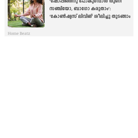
‘ഷോപ്പിങ്ങിനു പോകുമ്പോൾ തുണി
സഞ്ചിയോ, ബാഗോ കരുതാം’:
‘കോൺഷ്യസ് ലിവിങ്’ ശീലിച്ചു തുടങ്ങാം
Home Beatz
മഴമറയ്ക്കുള്ളിൽ വളർത്താം മധുര
മുള്ളങ്കി; ടർനിപ്
അടുക്കളത്തോട്ടത്തിൽ
പരിപാലിക്കേണ്ട വിധം
Home Beatz
പൂന്തോട്ടം കളറാക്കും ബ്രൊമീലിയാഡ്;
വർണഭംഗിയുള്ള ഇലകൾ കൊണ്ടു
മോഹിപ്പിക്കും ചെടികൾ
നട്ടുവളർത്താം...