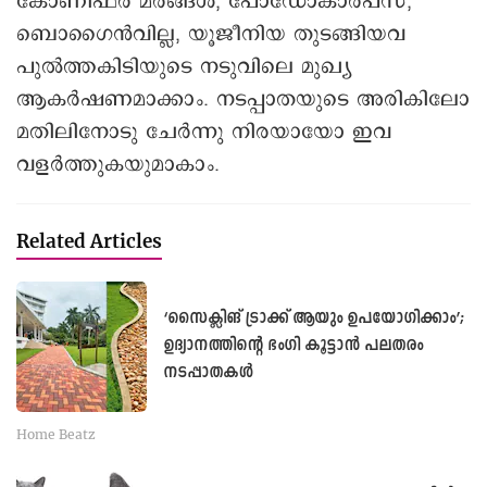
കോണിഫർ മരങ്ങൾ, പോഡോകാർപസ്,
ബൊഗൈൻവില്ല, യൂജീനിയ തുടങ്ങിയവ
പുൽത്തകിടിയുടെ നടുവിലെ മുഖ്യ
ആകർഷണമാക്കാം. നടപ്പാതയുടെ അരികിലോ
മതിലിനോടു ചേർന്നു നിരയായോ ഇവ
വളർത്തുകയുമാകാം.
Related Articles
‘സൈക്ലിങ് ട്രാക്ക് ആയും ഉപയോഗിക്കാം’;
ഉദ്യാനത്തിന്റെ ഭംഗി കൂട്ടാന്‍ പലതരം
നടപ്പാതകൾ
Home Beatz