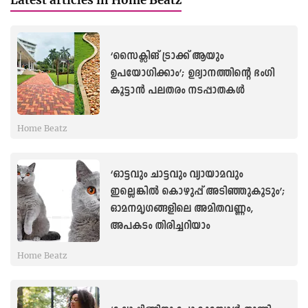
‘സൈക്ലിങ് ട്രാക്ക് ആയും
ഉപയോഗിക്കാം’; ഉദ്യാനത്തിന്റെ ഭംഗി
കൂട്ടാന്‍ പലതരം നടപ്പാതകൾ
Home Beatz
‘ഓട്ടവും ചാട്ടവും വ്യായാമവും
ഇല്ലെങ്കില്‍ കൊഴുപ്പ് അടിഞ്ഞുകൂടും’;
ഓമനമൃഗങ്ങളിലെ അമിതവണ്ണം,
അപകടം തിരിച്ചറിയാം
Home Beatz