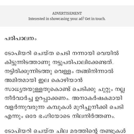
ADVERTISEMENT
Interested in showcasing your ad?
Get in touch.
പരിപാലനം
ടോപിയറി ചെയ്ത ചെടി നന്നായി വെയിൽ
കിട്ടുന്നിടത്താണു നട്ടുപരിപാലിക്കേണ്ടത്.
നട്ടിരിക്കുന്നിടത്തു വെള്ളം തങ്ങിനിന്നാൽ
അമിതമായി ഇല കൊഴിയാൻ
സാധ്യതയുള്ളതുകൊണ്ട് ചെടിക്കു ചുറ്റും നല്ല
നീർവാർച്ച ഉറപ്പാക്കണം. അനാകർഷകമായി
വളർന്നുവരുന്ന കമ്പുകൾ മുറിച്ചുനീക്കി ചെടി
എന്നും ഒരേ ഭംഗിയോടെ നിലനിർത്തണം.
ടോപിയറി ചെയ്ത ചില മരത്തിന്റെ തണ്ടുകൾ