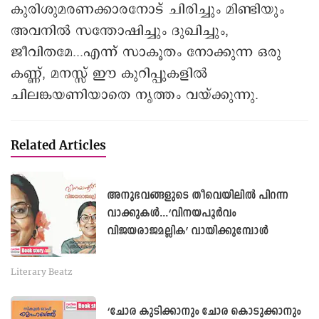
കുരിശുമരണക്കാരനോട് ചിരിച്ചും മിണ്ടിയും
അവനില്‍ സന്തോഷിച്ചും ദുഖിച്ചും,
ജീവിതമേ...എന്ന് സാകൂതം നോക്കുന്ന ഒരു
കണ്ണ്, മനസ്സ് ഈ കുറിപ്പുകളില്‍
ചിലങ്കയണിയാതെ നൃത്തം വയ്ക്കുന്നു.
Related Articles
അനുഭവങ്ങളുടെ തീവെയിലിൽ പിറന്ന
വാക്കുകൾ...‘വിനയപൂർവം
വിജയരാജമല്ലിക’ വായിക്കുമ്പോൾ
Literary Beatz
‘ചോര കുടിക്കാനും ചോര കൊടുക്കാനും