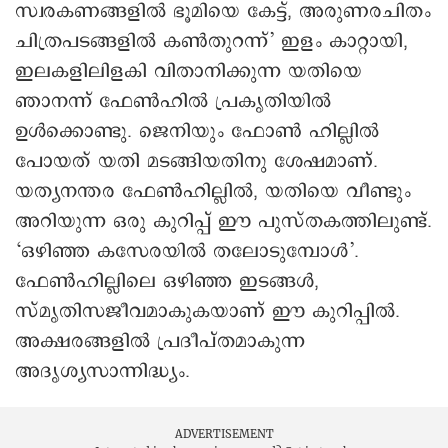
സ്വരകണങ്ങളില്‍ ഭൂമിയെ കേട്ട്, അരുണരചിതം
ചിത്രപടങ്ങളില്‍ കണ്‍തുറന്ന്’ ഇളം കാറ്റായി,
ഇലകളിലിളകി വിതാനിക്കുന്ന യതിയെ
ഞാനന്ന് ഫേണ്‍ഹില്‍ പ്രകൃതിയില്‍
ഉള്‍ക്കൊണ്ടു. ജെനിയും ഫോണ്‍ ഹില്ലില്‍
പോയത് യതി മടങ്ങിയതിനു ശേഷമാണ്.
യത്യനന്തര ഫേണ്‍ഹില്ലില്‍, യതിയെ വീണ്ടും
അറിയുന്ന ഒരു കുറിപ്പ് ഈ പുസ്തകത്തിലുണ്ട്.
‘ഒഴിഞ്ഞ കസേരയില്‍ തലോടുമ്പോള്‍’.
ഫേണ്‍ഹില്ലിലെ ഒഴിഞ്ഞ ഇടങ്ങള്‍,
സ്മൃതിസജീവമാകുകയാണ് ഈ കുറിപ്പില്‍.
അക്ഷരങ്ങളില്‍ പ്രദീപ്തമാകുന്ന
അദൃശ്യസാന്നിദ്ധ്യം.
ADVERTISEMENT