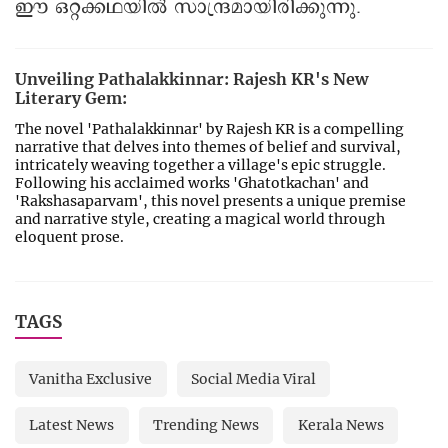
ഈ ഒറ്റക്കഥയിൽ സാന്ദ്രമായിരിക്കുന്നു.
Unveiling Pathalakkinnar: Rajesh KR's New
Literary Gem:
The novel 'Pathalakkinnar' by Rajesh KR is a compelling
narrative that delves into themes of belief and survival,
intricately weaving together a village's epic struggle.
Following his acclaimed works 'Ghatotkachan' and
'Rakshasaparvam', this novel presents a unique premise
and narrative style, creating a magical world through
eloquent prose.
TAGS
Vanitha Exclusive
Social Media Viral
Latest News
Trending News
Kerala News