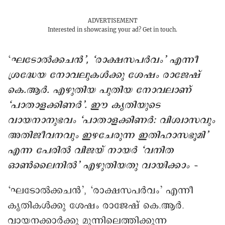
ADVERTISEMENT
Interested in showcasing your ad?
Get in touch.
‘
ഘടോൽക്കചൻ’, ‘രാക്ഷസപർവം’ എന്നീ
ശ്രദ്ധേയ നോവലുകൾക്കു ശേഷം രാജേഷ്
കെ.ആർ. എഴുതിയ പുതിയ നോവലാണ്
‘പാതാളക്കിണർ’. ഈ കൃതിയുടെ
വായനാനുഭവം ‘പാതാളക്കിണർ: വിശ്വാസവും
അതിജീവനവും ഇഴചേരുന്ന ഇതിഹാസഭൂമി’
എന്ന പേരിൽ വിജയ് നായർ ‘വനിത
ഓൺലൈനിൽ’ എഴുതിയതു വായിക്കാം –
‘ഘടോൽക്കചൻ’, ‘രാക്ഷസപർവം’ എന്നീ
കൃതികൾക്കു ശേഷം രാജേഷ് കെ.ആർ.
വായനക്കാർക്കു മുന്നിലെത്തിക്കുന്ന