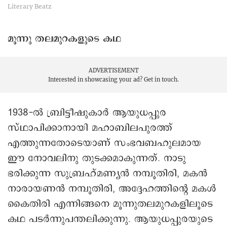
Literary Beatz
മൂന്നു തലമുറകളുടെ കഥ
ADVERTISEMENT
Interested in showcasing your ad?
Get in touch.
1938-ൽ ബ്രിട്ടീഷുകാർ ആയുധപ്പുര
സ്ഥാപിക്കാനായി മഹാബിലപുരത്ത്
എത്തുന്നതോടെയാണ് സംഭവബഹുലമായ
ഈ നോവലിനു തുടക്കമാകുന്നത്. നാടു
ഭരിക്കുന്ന സുബ്രഹ്മണ്യൻ നമ്പൂതിരി, മകൻ
നാരായണൻ നമ്പൂതിരി, അദ്ദേഹത്തിന്റെ മകൾ
കൈതിരി എന്നിങ്ങനെ മൂന്നുതലമുറകളിലൂടെ
കഥ പടർന്നുപന്തലിക്കുന്നു. ആയുധപ്പുരയുടെ