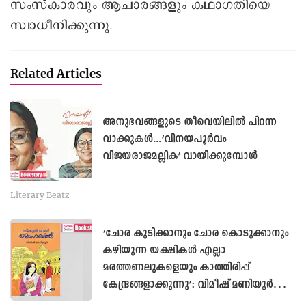
സംസ്കാരവും ആചാരങ്ങളും കഥാഗതിയെ
സ്വാധീനിക്കുന്നു.
Related Articles
അനുഭവങ്ങളുടെ തീവെയിലിൽ പിറന്ന
വാക്കുകൾ...‘വിനയപൂർവം
വിജയരാജമല്ലിക’ വായിക്കുമ്പോൾ
Literary Beatz
‘ചോര കുടിക്കാനും ചോര കൊടുക്കാനും
കഴിയുന്ന യക്ഷികൾ എല്ലാ
മരത്തണലുകളെയും കാത്തിരിപ്പ്
കേന്ദ്രങ്ങളാക്കുന്നു’: വിമീഷ് മണിയൂർ
എഴുതുന്നു