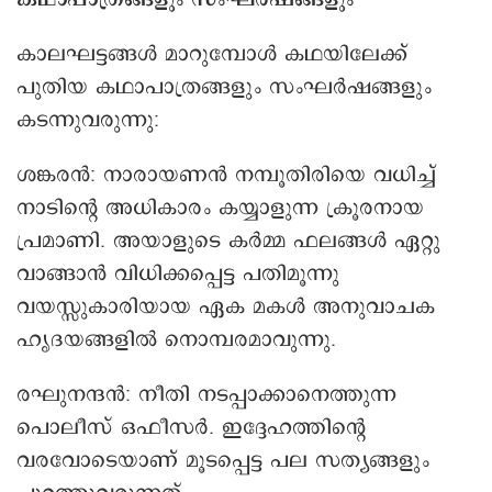
കാലഘട്ടങ്ങൾ മാറുമ്പോൾ കഥയിലേക്ക്
പുതിയ കഥാപാത്രങ്ങളും സംഘർഷങ്ങളും
കടന്നുവരുന്നു:
ശങ്കരൻ: നാരായണൻ നമ്പൂതിരിയെ വധിച്ച്
നാടിന്റെ അധികാരം കയ്യാളുന്ന ക്രൂരനായ
പ്രമാണി. അയാളുടെ കർമ്മ ഫലങ്ങൾ ഏറ്റു
വാങ്ങാൻ വിധിക്കപ്പെട്ട പതിമൂന്നു
വയസ്സുകാരിയായ ഏക മകൾ അനുവാചക
ഹൃദയങ്ങളിൽ നൊമ്പരമാവുന്നു.
രഘുനന്ദൻ: നീതി നടപ്പാക്കാനെത്തുന്ന
പൊലീസ് ഒഫീസർ. ഇദ്ദേഹത്തിന്റെ
വരവോടെയാണ് മൂടപ്പെട്ട പല സത്യങ്ങളും