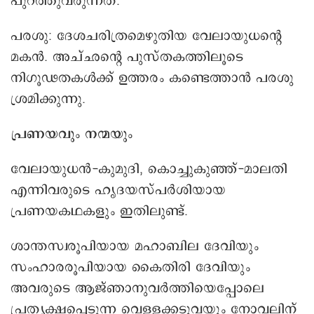
പുറത്തുവരുന്നത്.
പരശു: ദേശചരിത്രമെഴുതിയ വേലായുധന്റെ
മകൻ. അച്ഛന്റെ പുസ്തകത്തിലൂടെ
നിഗൂഢതകൾക്ക് ഉത്തരം കണ്ടെത്താൻ പരശു
ശ്രമിക്കുന്നു.
പ്രണയവും നന്മയും
വേലായുധൻ-കുമുദി, കൊച്ചുകുഞ്ഞ്-മാലതി
എന്നിവരുടെ ഹൃദയസ്പർശിയായ
പ്രണയകഥകളും ഇതിലുണ്ട്.
ശാന്തസ്വരൂപിയായ മഹാബില ദേവിയും
സംഹാരരൂപിയായ കൈതിരി ദേവിയും
അവരുടെ ആജ്ഞാനുവർത്തിയെപ്പോലെ
പ്രത്യക്ഷപ്പെടുന്ന വെള്ളക്കടുവയും നോവലിന്