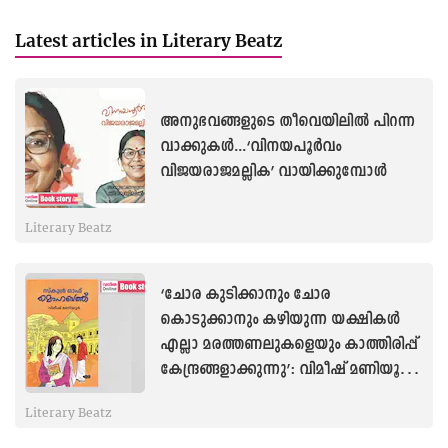
Latest articles in Literary Beatz
അനുഭവങ്ങളുടെ തീവെയിലിൽ പിറന്ന
വാക്കുകൾ...‘വിനയപൂർവം
വിജയരാജമല്ലിക’ വായിക്കുമ്പോൾ
Literary Beatz
‘ചോര കുടിക്കാനും ചോര
കൊടുക്കാനും കഴിയുന്ന യക്ഷികൾ
എല്ലാ മരത്തണലുകളെയും കാത്തിരിപ്പ്
കേന്ദ്രങ്ങളാക്കുന്നു’: വിമീഷ് മണിയൂർ
എഴുതുന്നു
Literary Beatz