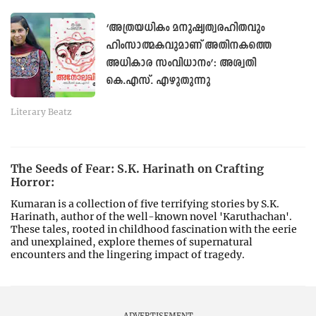
കണ്ടുമുട്ടിയ അനുഭവം വേട്ടയാടുന്ന കാവലും,
തന്റെ പ്രിയപ്പെട്ട ഇടം ഉപേക്ഷിച്ച് പോകാൻ
കഴിയാത്ത കുമരനുമെല്ലാം ഭീതി
അനുഭവങ്ങളുടെ വിത്തുകളിൽ നിന്ന് മുളച്ച
കഥകൾ ആണ്.
Related Articles
പ്രണയത്തിന്റെ നിത്യവിസ്മയാനുഭവം
പകരുന്ന ‘ശ്വേത രാത്രികൾ’:
ദസ്തയേവ്സ്കിയുടെ ആദ്യകാല രചന
വീണ്ടും മലയാളത്തിൽ
Literary Beatz
‘അത്രയധികം മനുഷ്യത്വരഹിതവും