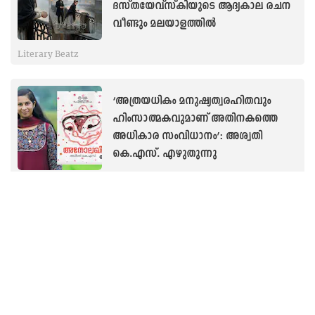
TAGS
Vanitha Exclusive
Social Media Viral
Inspirational Story
Motivational Story
Human Interest
Latest articles in Literary Beatz
പ്രണയത്തിന്റെ നിത്യവിസ്മയാനുഭവം
പകരുന്ന ‘ശ്വേത രാത്രികൾ’:
ദസ്തയേവ്സ്കിയുടെ ആദ്യകാല രചന
വീണ്ടും മലയാളത്തിൽ