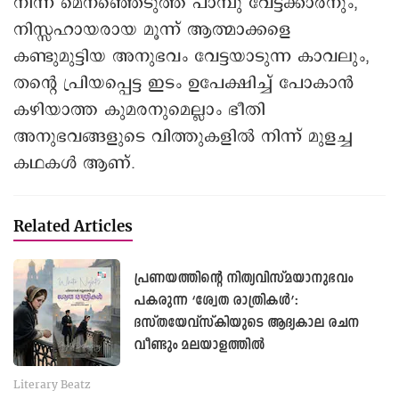
എന്നോട് പറഞ്ഞ അനുഭവകഥ
കേട്ടിരുന്നപ്പോൾ എനിക്കുണ്ടായ ഞെട്ടൽ
വർഷങ്ങൾക്കിപ്പുറവും അങ്ങനെ തന്നെയുണ്ട്.
ആ സംഭവത്തിന്റെ തെളിവ് എന്ന പോലെ
അപ്പൂപ്പൻ വരച്ചു സൂക്ഷിച്ചിരുന്ന
കുട്ടിച്ചാത്തന്റെ ചിത്രം ഇന്നും എന്റെ
കൈയ്യിലുണ്ട്. അത് നാഞ്ചിനാട്ടിലെ
സംഭവമെന്ന കഥയിൽ അനുബന്ധമായി
ചേർത്തിട്ടുമുണ്ട്. വയറ്റാട്ടിയമ്മൂമ്മ കഥ
പറയുന്ന നേരത്ത് ഒളിഞ്ഞു നിന്നു കേട്ട
ഗർഭിണി മറുതയുടെ സംഭവവും, എക്കാലവും
മനുഷ്യ മനസ്സിൽ ദുരൂഹമായി നിലനിൽക്കുന്ന
നാഗ പ്രതികാരത്തിന്റെ കേട്ടുകേൾവികളിൽ
നിന്ന് മെനഞ്ഞെടുത്ത പാമ്പു വേട്ടക്കാരനും,
നിസ്സഹായരായ മൂന്ന് ആത്മാക്കളെ