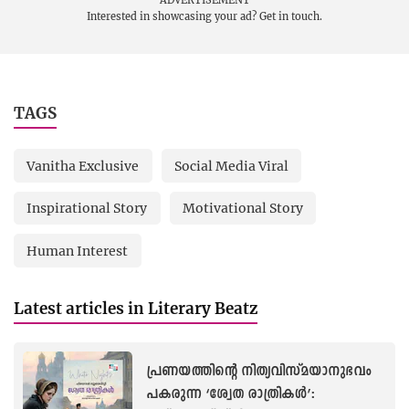
ഹിംസാത്മകവുമാണ് അതിനകത്തെ
അധികാര സംവിധാനം’: അശ്വതി
കെ.എസ്. എഴുതുന്നു
Literary Beatz
The Seeds of Fear: S.K. Harinath on Crafting
Horror:
Kumaran is a collection of five terrifying stories by S.K.
Harinath, author of the well-known novel 'Karuthachan'.
These tales, rooted in childhood fascination with the eerie
and unexplained, explore themes of supernatural
encounters and the lingering impact of tragedy.
ADVERTISEMENT
Interested in showcasing your ad?
Get in touch.