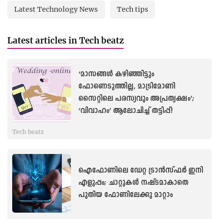
Latest Technology News
Tech tips
Latest articles in Tech beatz
‘മാസങ്ങള്‍ കഴിഞ്ഞിട്ടും
ഫോണെടുത്തില്ല, മാട്രിമോണി
സൈറ്റിലെ പരസ്യവും അപ്രത്യക്ഷം’;
‘വിവാഹം’ ആലോചിച്ച് തട്ടിപ്പ്!
Tech beatz
ഐഫോണിലെ ഡേറ്റ ട്രാൻസ്ഫർ ഇനി
എളുപ്പം; ചാറ്റുകള്‍ നഷ്ടമാകാതെ
പുതിയ ഫോണിലേക്കു മാറ്റാം