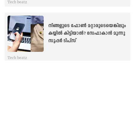
Tech beatz
നിങ്ങളുടെ ഫോൺ മറ്റാരുടെയെങ്കിലും
കയ്യിൽ കിട്ടിയാല്‍? സേഫാകാൻ മൂന്നു
സൂപ്പർ ടിപ്സ്
Tech beatz
ഫോണിൽ സ്വന്തം നഗ്നചിത്രം
പകർത്തുന്ന ശീലമുണ്ടോ? എങ്കില്‍
ശ്രദ്ധിക്കൂ...
Tech beatz