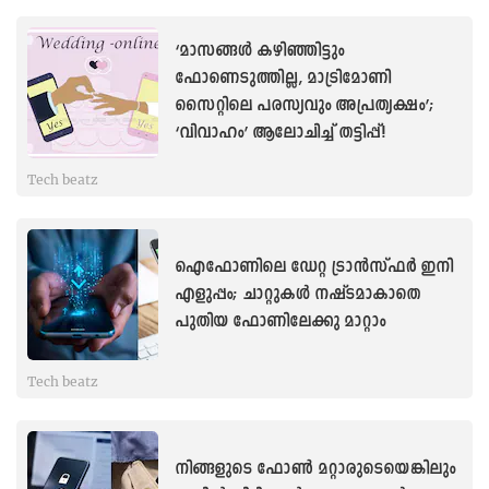
‘മാസങ്ങള്‍ കഴിഞ്ഞിട്ടും
ഫോണെടുത്തില്ല, മാട്രിമോണി
സൈറ്റിലെ പരസ്യവും അപ്രത്യക്ഷം’;
‘വിവാഹം’ ആലോചിച്ച് തട്ടിപ്പ്!
Tech beatz
ഐഫോണിലെ ഡേറ്റ ട്രാൻസ്ഫർ ഇനി
എളുപ്പം; ചാറ്റുകള്‍ നഷ്ടമാകാതെ
പുതിയ ഫോണിലേക്കു മാറ്റാം
Tech beatz
നിങ്ങളുടെ ഫോൺ മറ്റാരുടെയെങ്കിലും