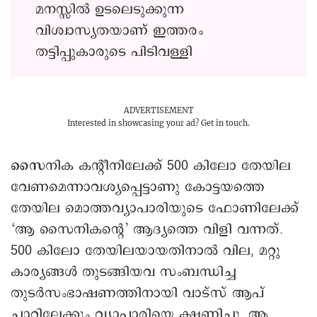
മനസ്സിൽ ഉടലെടുക്കുന്ന
വിശ്വാസ്യതയാണ് ഇത്തരം
തട്ടിപ്പുകാരുടെ പിടിവള്ളി
ADVERTISEMENT
Interested in showcasing your ad?
Get in touch.
സൈ
നിക കന്റീനിലേക്ക് 500 കിലോ തേയില
വേണമെന്നാവശ്യപ്പെട്ടാണു കോട്ടയത്തെ
തേയില മൊത്തവ്യാപാരിയുടെ ഫോണിലേക്ക്
‘ആ സൈനികന്റെ’ ആദ്യത്തെ വിളി വന്നത്.
500 കിലോ തേയിലയായതിനാൽ വില, മറ്റു
കാര്യങ്ങൾ തുടങ്ങിയവ സംബന്ധിച്ച
തുടർസംഭാഷണത്തിനായി വാട്സ് ആപ്
ചാറ്റിലേക്കും വ്യാപാരിയെ ക്ഷണിച്ചു. ആ