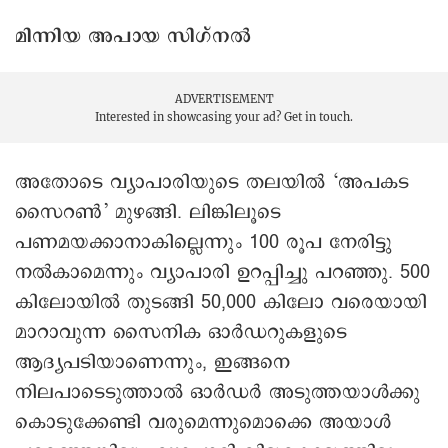
മിന്നിയ അപായ സിഗ്‌നൽ
ADVERTISEMENT
Interested in showcasing your ad?
Get in touch.
അതോടെ വ്യാപാരിയുടെ തലയിൽ ‘അപകട
സൈറൺ’ മുഴങ്ങി. ലിങ്കിലൂടെ
പണമയക്കാനാകില്ലെന്നും 100 രൂപ നേരിട്ടു
നൽകാമെന്നും വ്യാപാരി ഉറപ്പിച്ചു പറഞ്ഞു. 500
കിലോയിൽ തുടങ്ങി 50,000 കിലോ വരെയായി
മാറാവുന്ന സൈനിക ഓർഡറുകളുടെ
ആദ്യപടിയാണെന്നും, ഇങ്ങനെ
നിലപാടെടുത്താൽ ഓർഡര്‍ അടുത്തയാൾക്കു
കൊടുക്കേണ്ടി വരുമെന്നുമൊക്കെ അയാള്‍