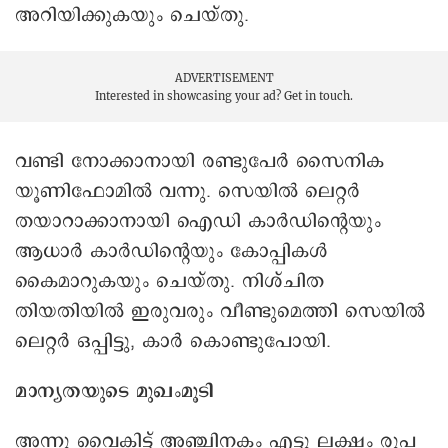
അറിയിക്കുകയും ചെയ്തു.
ADVERTISEMENT
Interested in showcasing your ad?
Get in touch.
വണ്ടി നോക്കാനായി രണ്ടുപേർ സൈനിക
യൂണിഫോമിൽ വന്നു. സെയിൽ ലെറ്റർ
തയാറാക്കാനായി ഐഡി കാർഡിന്റെയും
ആധാർ കാർഡിന്റെയും കോപ്പികൾ
കൈമാറുകയും ചെയ്തു. നിശ്ചിത
തിയതിയിൽ ഇരുവരും വീണ്ടുമെത്തി സെയിൽ
ലെറ്റർ ഒപ്പിട്ടു, കാർ കൊണ്ടുപോയി.
മാന്യതയുടെ മുഖംമൂടി
അന്നു വൈകിട്ട് അഞ്ചിനകം എട്ടു ലക്ഷം രൂപ