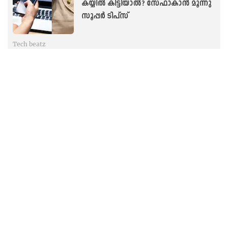
കയ്യിൽ കിട്ടിയാല്‍? സേഫാകാൻ മൂന്നു
സൂപ്പർ ടിപ്സ്
Tech beatz
ഫോണിൽ സ്വന്തം നഗ്നചിത്രം
പകർത്തുന്ന ശീലമുണ്ടോ? എങ്കില്‍
ശ്രദ്ധിക്കൂ...
Tech beatz
‘പണി’ വരുന്ന വഴി അറിയാം, ഒപ്പം
ട്രാഫിക്ക് നിയമ ലംഘനങ്ങള്‍ റിപ്പോര്‍ട്ടും
ചെയ്യാം