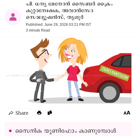
പി. ധന്യ മേനോൻ സൈബർ ക്രൈം
കുറ്റാന്വേഷക, അവാൻസോ
സൊല്യൂഷൻസ്, തൃശൂർ
Published: June 29, 2026 03:21 PM IST
3 minute
Read
സൈനിക യൂണിഫോം കാണുമ്പോൾ