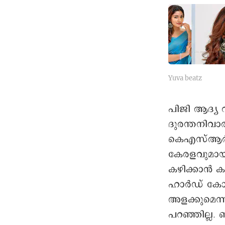
Yuva beatz
പിജി ആദ്യ 
ദുരന്തനിവാര
കെഎസ്ആർടി
കേരളവുമായി
കഴിക്കാൻ 
ഹാർഡ് കോർ
അളക്കുമെന്
പറഞ്ഞില്ല. ബ