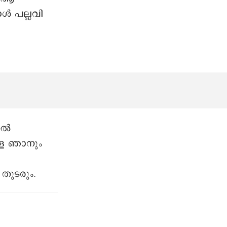
ൾ പല്ലവി
ുതൽ
ള്ള ഞാനും
 തുടരും.