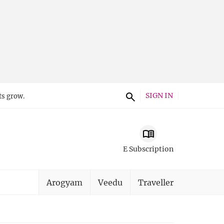
SIGN IN
ts grow.
E Subscription
Arogyam
Veedu
Traveller