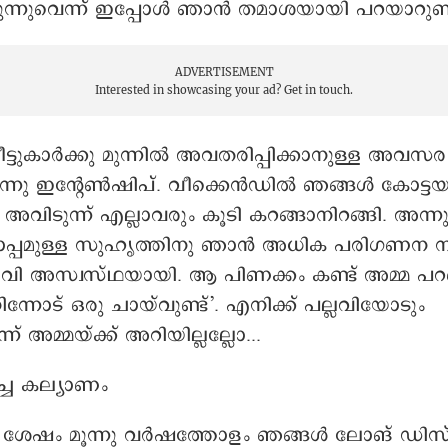
ിരുന്നുവെന്ന് ഇപ്പോൾ ഞാൻ തമാശയായി പറയാറുണ്ട
ADVERTISEMENT
Interested in showcasing your ad?
Get in touch.
ട്ടുകാര്‍ക്കു മുന്നിൽ അവതരിപ്പിക്കാനുള്ള അവസര
ന്നു ഇന്റേൺഷിപ്. വീക്കെൻഡിൽ ഞങ്ങൾ കോട്ടയ
ി. അവിടുന്ന് എല്ലാവരും കൂടി കറങ്ങാനിറങ്ങി. അന്ന
പ്പമുള്ള സുഹൃത്തിനു ഞാൻ അധിക പരിഗണന ന
ലവി അസ്വസ്ഥയായി. ആ പിണക്കം കണ്ട് അമ്മ പറ
ന്നോട് ഒരു ചായ്‌വുണ്ട്’. എനിക്ക് പല്ലവിയോടും
്ന് അമ്മയ്ക്ക് അറിയില്ലല്ലോ...
ച്ച കല്യാണം
ു ശേഷം മൂന്നു വർഷത്തോളം ഞങ്ങൾ ലോങ് ഡിസ്