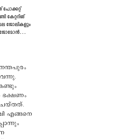
 പോക്കറ്റ്
ടി കേറ്ററിങ്
 പല ജോലികളും
’: ജോമോൻ
റെ വിശേഷങ്ങൾ
നന്തപുരം
വന്നു.
ണ്ടും
ൽ ഭക്ഷണം
െയ്തത്.
വി എങ്ങനെ
ൊന്നും
നെ