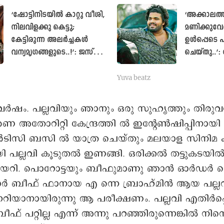
‘ഷോട്ടിനിടയിൽ കാറ്റു വീശി,
‘അക്കാലത്ത്
നിലവിളക്കു കെട്ടു;
മണിക്കുവേണ്
കേട്ടിരുന്ന അലർച്ചകൾ
ഉൾപ്പെടെ
വന്യമൃഗങ്ങളുടെ..!’: ജസ്ന്യ
ചെയ്തു..
ജയദീഷ് പറയുന്നു
ജ്യോതിറിന്
Yuva beatz
വർഷം. പല്ലവിയും ഞാനും ഒരു സുഹൃത്തും തിരുവ
ണ അതോറിറ്റി കേന്ദ്രത്തി ൽ ഇന്റേൺഷിപ്പിനായി 
സി ബസി ൽ യാത്ര ചെയ്തും മലയാള സിനിമ ക
 പല്ലവി കൂടുതൽ ഇണങ്ങി. ഒരിക്കൽ തട്ടുകടയി
കയറി. പൊറോട്ടയും ബീഫുമാണു ഞാൻ ഓർഡർ ച
 ബീഫ് ഫാനായ എ ന്നെ ബ്രാഹ്മിൻ ആയ പല്ല
നറിയാനായിരുന്നു ആ പരീക്ഷണം. പല്ലവി എതിർപ്പ
ീഫ് പറ്റില്ല എന്ന് അന്നു പറഞ്ഞിരുന്നെങ്കിൽ നിന്