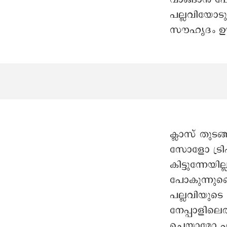
പല്ലവിയോട
സൗഹൃദം ഊട്ട
ക്ലാസ് തുടങ
സോളോ ട്രിപ
കിട്ടുന്നേയി
പോകുന്നുണ
പല്ലവിയുടെ 
നേപ്പാളിലെത
ചെയ്യാമോ എന