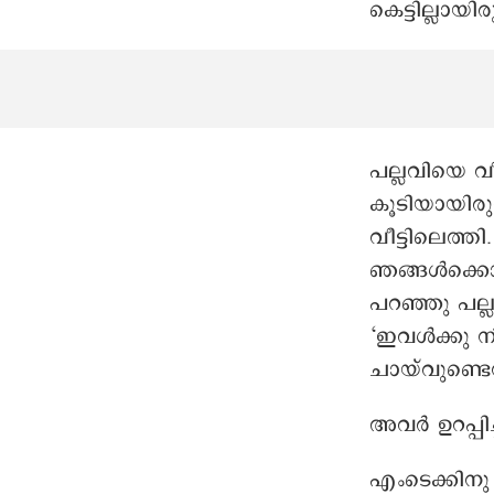
കെട്ടില്ലായ
പല്ലവിയെ വീ
കൂടിയായിരു
വീട്ടിലെത്ത
ഞങ്ങൾക്കൊ
പറഞ്ഞു പല്
‘ഇവൾക്കു നി
ചായ്‌വുണ്ടെന
അവർ ഉറപ്പി
എംടെക്കിന