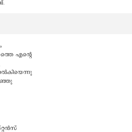
്.
ം
ത്തെ എന്റെ
ു
ൽകിയെന്നു
ഞ്ഞു
റ്റൻസ്