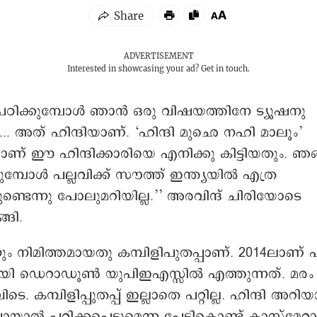
ADVERTISEMENT
Interested in showcasing your ad?
Get in touch.
പഠിക്കുമ്പോൾ ഞാൻ ഒരു വിഷയത്തിനേ ട്യൂഷനു
... അത് ഹിന്ദിയാണ്. ‘ഹിന്ദി മു‍‍‍ഛെ നഹി മാലൂം’
 ഈ ഹിന്ദിക്കാരിയെ എനിക്കു കിട്ടിയതും. ഞ
മ്പോൾ പല്ലവിക്ക് സൗത്ത് ഇന്ത്യയിൽ എത്ര
്ടെന്നു പോലുമറിയില്ല.’’ അരവിന്ദ് ചിരിയോടെ
്ങി.
നും നിമിത്തമായതു കമ്പിളിപുതപ്പാണ്. 2014ലാണ്
യി ഡെറാഡൂൺ യുപിഇഎസ്സിൽ എത്തുന്നത്. മരം ക
. കമ്പിളിപ്പുതപ്പ് ഇല്ലാതെ പറ്റില്ല. ഹിന്ദി അറി
ാൽ പറ്റിക്കപ്പെടുമെന്ന പേടികൊണ്ട് ക്ലാസ്മേറ്റ