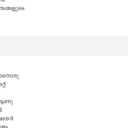
ഞങ്ങളുടെ
 ഞാനൊരു
റ്
 ആണു
ൽ
 ഷെയർ
. ആ