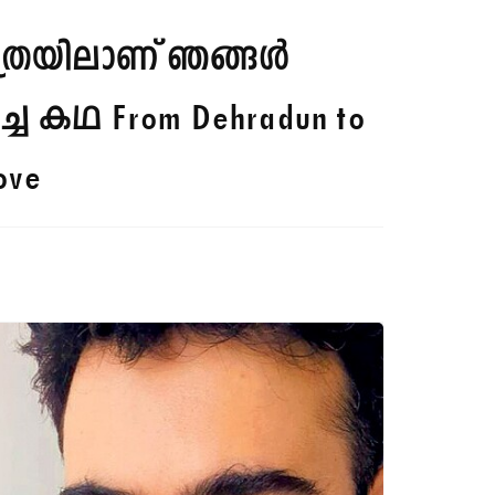
യാത്രയിലാണ് ഞങ്ങൾ
ിച്ച കഥ
From Dehradun to
ove