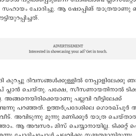
ു സഹായം ചോദിച്ചു. ആ ഷോപ്പിങ് യാത്രയാണു 
ിയുറപ്പിച്ചത്.
ADVERTISEMENT
Interested in showcasing your ad?
Get in touch.
്ങി കുറച്ചു ദിവസങ്ങൾക്കുള്ളിൽ നേപ്പാളിലേക്കു
് പ്ലാൻ ചെയ്തു. പക്ഷേ, സീസണായതിനാൽ ടിക്കറ്
ല്ല. അങ്ങനെയിരിക്കെയാണു പല്ലവി വീട്ടിലേക്ക്
്ടെന്നു പറഞ്ഞത്. ഉത്തർപ്രദേശിലെ ഗൊരഖ്പൂർ
വീട്. അവിടുന്നു മൂന്നു മണിക്കൂർ യാത്ര ചെയ്താ
്താം. ആ അവസരം മിസ് ചെയ്യാനായില്ല. ടിക്കറ്റ്
്നു ചോദിച്ചപ്പോള്‍ പല്ലവിക്കു സമ്മതമായിരുന്നു