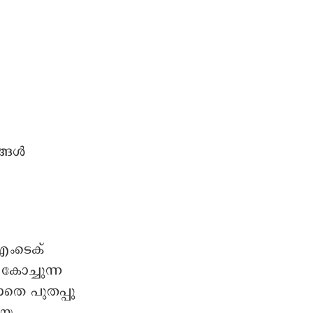
ങ്ങൾ
 എംടെക്
ോച്ചുന്ന
യാതെ പുതപ്പു
ായ