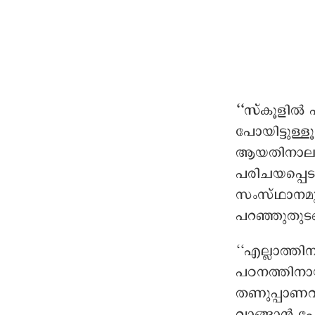
‘‘സ്
കൂളിൽ 
പോയിട്ടുള്ളൂ
ആയതിനാലാണ്
പരിചയപ്പെടു
സംസ്ഥാനമുണ
പറഞ്ഞുതുടങ
‘‘എല്ലാത്തി
പഠനത്തിനാ
തണുപ്പാണവിടെ
വാങ്ങാൻ പോയ