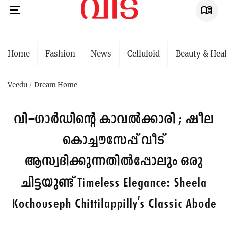
Home
Fashion
News
Celluloid
Beauty & Hea
Veedu
Dream Home
വി–ഗാർഡിന്റെ കാവൽക്കാരി ; ഷീല
കൊച്ചൗസേപ്പ് വീട്
ആസ്വദിക്കുന്നതിൽപ്പോലും ഒരു
ചിട്ടയുണ്ട്
Timeless Elegance: Sheela
Kochouseph Chittilappilly's Classic Abode