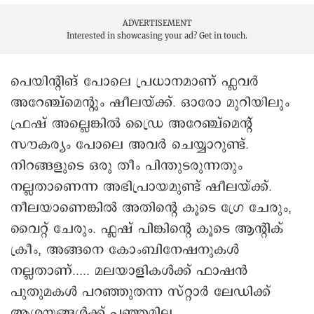
ADVERTISEMENT
Interested in showcasing your ad?
Get in touch.
പെയിന്റിങ് പോലെ പ്രധാനമാണ് ഫ്ലവർ
അറേഞ്ച്െമന്റും ഷീലയ്ക്ക്. ഒാരോ മുറിയിലും
ഫ്രഷ് അല്ലെങ്കിൽ ഡ്രൈ അറേഞ്ച്മെന്റ്
സൗകര്യം പോലെ അവർ ചെയ്യാറുണ്ട്.
നിറങ്ങളുടെ ഒരു തീം പിന്തുടരുന്നതും