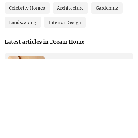
enduring beauty of classic style. This classic style home,
nestled in Kochi, features a beautifully manicured garden
and a serene ambiance that contrasts with the city's hustle,
showcasing her artistic flair through paintings and
meticulously chosen decor.
TAGS
Celebrity Homes
Architecture
Gardening
Landscaping
Interior Design
Latest articles in Dream Home
വീട് തന്ന ഭാഗ്യമാണ് മാളികപ്പുറം,
ദേവനന്ദയുടെ പെരിയാർ തീരത്തെ