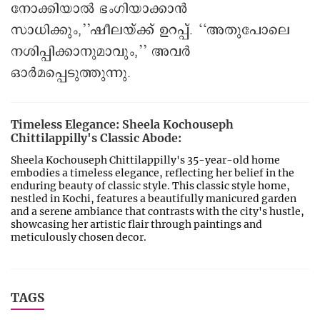
‘‘ചെറുപ്പം മുതലേ ഗാർഡനിങ്
ഇഷ്ടമായിരുന്നു. അതിപ്പഴും അങ്ങനെത്തന്നെ.
പച്ചക്കറികളും ഫ്രൂട്ട് ചെടികളും ഉണ്ട്. സ്വിമ്മിങ്
പൂൾ ഉപയോഗിക്കാതായപ്പോൾ അതിൽ മണ്ണിട്ട്
പച്ചക്കറി നട്ടിരിക്കുകയാണിപ്പോൾ, ’’ഷീല
പറയുന്നു.
‘‘ഏതു വീടും അല്പം കലാബോധത്തോടെ
നോക്കിയാൽ ഭംഗിയാക്കാൻ
സാധിക്കും,’’ഷീലയ്ക്ക് ഉറപ്പ്. ‘‘അതുപോലെ
നശിപ്പിക്കാനുമാവും,’’ അവർ
ഒാർമപ്പെടുത്തുന്നു.
Timeless Elegance: Sheela Kochouseph
Chittilappilly's Classic Abode:
Sheela Kochouseph Chittilappilly's 35-year-old home
embodies a timeless elegance, reflecting her belief in the