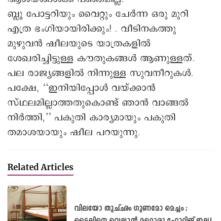
നല്ലതാണെന്ന അഭിപ്രായമുണ്ട് ഷീലയ്ക്ക്.
നീലയാണെങ്കിൽ അതിന്റെ കൂടെ ഗ്രേ ചേരും,
വൈറ്റ് ചേരും. ഫ്ലഷ് പിങ്കിന്റെ കൂടെ ആന്റിക്
ക്രീം, അങ്ങനെ കോംബിനേഷനുകൾ
നല്ലതാണ്..... മലയാളികൾക്ക് ഫാഷൻ
പുതുമകൾ പറഞ്ഞുതന്ന സ്റ്റാർ ലേഡിക്ക്
ആശയങ്ങൾക്ക് പഞ്ഞമില്ല.
ബ്ലൂ പോട്ടറിയും വൈറ്റും ചേർന്ന ഒരു മുറി
എത്ര ഭംഗിയായിരിക്കും! . വീടിനകത്തു
മുഴുവൻ ഷീലയുടെ യാത്രകളിൽ
ശേഖരിച്ചിട്ടുള്ള കൗതുകങ്ങൾ ആണുള്ളത്.
പല രാജ്യങ്ങളിൽ നിന്നുള്ള സുവനീറുകൾ.
പക്ഷേ, ‘‘ഇനിയിപ്പോൾ വയ്ക്കാൻ
സ്ഥലമില്ലാത്തതുകൊണ്ട് ഞാൻ വാങ്ങൽ
നിർത്തി,’’ പകുതി കാര്യമായും പകുതി