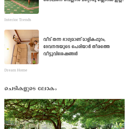
തമാശയായും ഷീല പറയുന്നു.
Related Articles
വിലയോ തുച്ഛം ഗുണമോ മെച്ചം ;
ടൈലിനെ വെല്ലാൻ മറ്റൊരു ഫ്ലോറിങ് ഇല്ല!
Interior Trends
വീട് തന്ന ഭാഗ്യമാണ് മാളികപ്പുറം,
ദേവനന്ദയുടെ പെരിയാർ തീരത്തെ
വീട്ടുവിശേഷങ്ങൾ
Dream Home