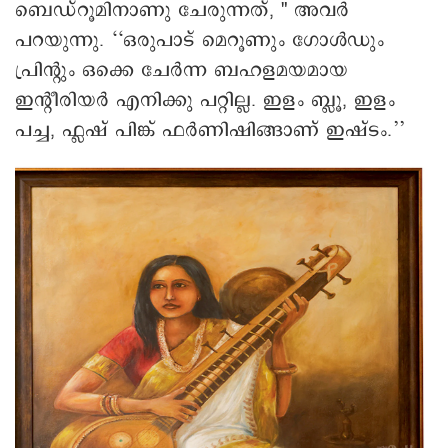
ബെഡ്റൂമിനാണു ചേരുന്നത്, " അവർ
പറയുന്നു. ‘‘ഒരുപാട് മെറൂണും ഗോൾഡും
പ്രിന്റും ഒക്കെ ചേർന്ന ബഹളമയമായ
ഇന്റീരിയർ എനിക്കു പറ്റില്ല. ഇളം ബ്ലൂ, ഇളം
പച്ച, ഫ്ലഷ് പിങ്ക് ഫർണിഷിങ്ങാണ് ഇഷ്ടം.’’