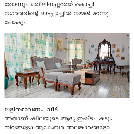
തോന്നും. മതിലിനപ്പുറത്ത് കൊച്ചി
നഗരത്തിന്റെ ഓട്ടപ്പാച്ചിൽ നമ്മൾ മറന്നു
പോകും.
ലളിതമാവണം, വീട്
അതാണ് ഷീലയുടെ ആദ്യ ഇഷ്‌ടം. കടും
നിറങ്ങളോ ആഡംബര അലങ്കാരങ്ങളോ