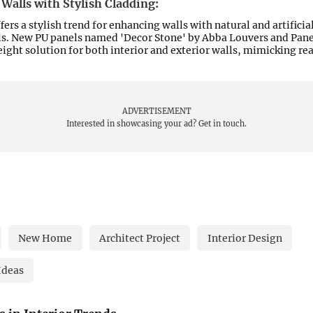
ADVERTISEMENT
Interested in showcasing your ad?
Get in touch.
ADVERTISEMENT
Interested in showcasing your ad?
Get in touch.
Walls with Stylish Cladding:
fers a stylish trend for enhancing walls with natural and artificia
ls. New PU panels named 'Decor Stone' by Abba Louvers and Pane
ight solution for both interior and exterior walls, mimicking real