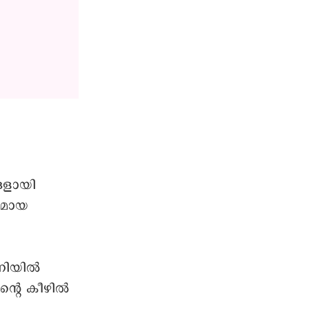
്ങളായി
ുമായ
ണിയിൽ
്റെ കീഴിൽ