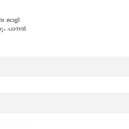
്ലിന്റെ
റിയാൻ
സൈനുകളിലും
െയിന്റ്
എംഎം, 50
2 അടി,
 1,750 രൂപ
തേ ജാളി
തും പാനൽ