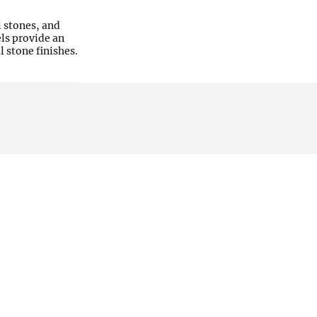
l stones, and
ls provide an
 stone finishes.