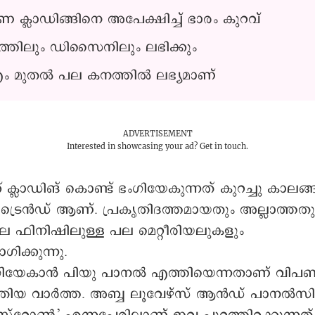
ക്ലാഡിങ്ങിനെ അപേക്ഷിച്ച് ഭാരം കുറവ്
്തിലും ഡിസൈനിലും ലഭിക്കും
ം മുതൽ പല കനത്തിൽ ലഭ്യമാണ്
ADVERTISEMENT
Interested in showcasing your ad?
Get in touch.
 ക്ലാഡിങ് കൊണ്ട് ഭംഗിയേകുന്നത് കുറച്ചു കാലങ
്ന ട്രെൻഡ് ആണ്. പ്രകൃതിദത്തമായതും അല്ലാത്തത
പല ഫിനിഷിലുള്ള പല മെറ്റീരിയലുകളും
ക്കുന്നു.
ംഗിയേകാൻ പിയു പാനൽ എത്തിയെന്നതാണ് വിപ
പുതിയ വാർത്ത. അബ്ബ ലൂവേഴ്സ് ആൻഡ് പാനൽസിന