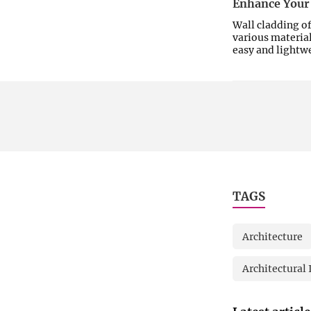
ഒട്ടിക്കണം.
Enhance Your 
Wall cladding of
various materia
easy and lightwe