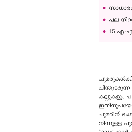
സാധാരണ 
പല നിറത
15 എംഎ
ചുമരുകൾക്ക്
പിന്തുടരുന
കല്ലുകളും 
ഇതിനുപയോഗി
ചുമരിന് ഭ
നിന്നുള്ള 