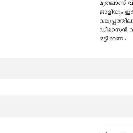
ഭിത്തിയിലേക്
പിടിപ്പിക്ക
ഫിനിഷും ടെക
സാധിക്കില്ല.
15 എംഎം മ
നിറങ്ങളിലും
ചെയ്യാനും സ
പാനലിലെ ഡ
എംഎം, 70 
ഇതനുസരിച്ച
3അടിx8 ഇഞ്ച
മുതലാണ് വ
ജാളിയും ഇത
വലുപ്പത്തി
ഡിസൈന്‍ വ