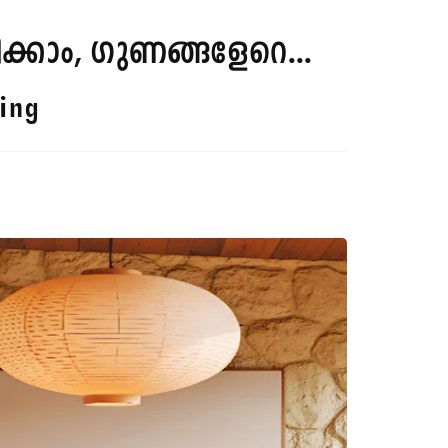
പിക്കാം, ഗുണങ്ങളേറെ...
ing