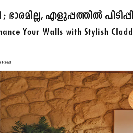
ി ; ഭാരമില്ല, എളുപ്പത്തിൽ പിടിപ്
hance Your Walls with Stylish Cladd
e
Read