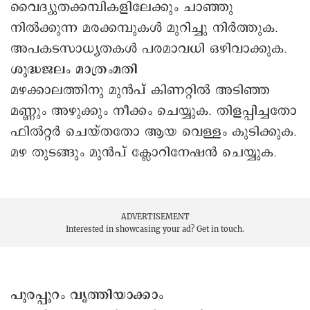
വൈദ്യുതക്കമ്പികളിലേക്കും ചാഞ്ഞു
നിൽക്കുന്ന മരക്കമ്പുകൾ മുറിച്ചു നിർത്തുക.
അപകടസാധ്യതകൾ പരമാവധി ഒഴിവാക്കുക.
ശുദ്ധജലം മാത്രംമതി
മഴക്കാലത്തിനു മുൻപ് കിണറ്റിൽ അടിഞ്ഞ
മണ്ണും അഴുക്കും നീക്കം ചെയ്യുക. തിളപ്പിച്ചതോ
ഫിൽറ്റർ ചെയ്തതോ ആയ വെള്ളം കുടിക്കുക.
മഴ തുടങ്ങും മുൻപ് ക്ലോറിനേഷൻ ചെയ്യുക.
ADVERTISEMENT
Interested in showcasing your ad?
Get in touch.
പുരപ്പുറം വൃത്തിയാക്കാം