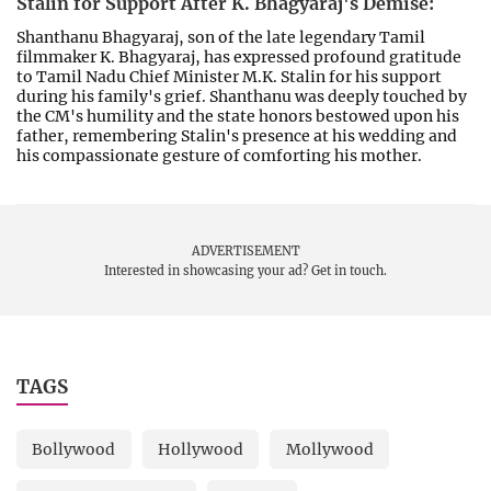
Stalin for Support After K. Bhagyaraj's Demise:
Shanthanu Bhagyaraj, son of the late legendary Tamil
filmmaker K. Bhagyaraj, has expressed profound gratitude
to Tamil Nadu Chief Minister M.K. Stalin for his support
during his family's grief. Shanthanu was deeply touched by
the CM's humility and the state honors bestowed upon his
father, remembering Stalin's presence at his wedding and
his compassionate gesture of comforting his mother.
ADVERTISEMENT
Interested in showcasing your ad?
Get in touch.
TAGS
Bollywood
Hollywood
Mollywood