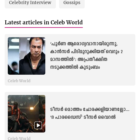
Celebrity Interview
Gossips
Latest articles in Celeb World
‘പൂർണ ആരോഗ്യവാനായിരുന്നു,
കാൻസർ പിടിമുറുക്കിയത് വെറും 2
മാസത്തിൽ’: അപ്രതീക്ഷിത
നടുക്കത്തിൽ കുടുംബം
Celeb World
ടീസർ മൊത്തം ചോരക്കളിയാണല്ലോ...
‘ദ പാരഡൈസ്’ ടീസർ വൈറൽ
Celeb World