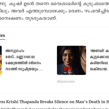
ുന്നു. കൃഷി ഉടൻ തന്നെ വൈശാഖിന്റെ കുടുംബത്
കിലും അവർ എത്തുമ്പോഴേക്കും മരണം സംഭവിച്ചിരുന
ന്വേഷണം തുടരുകയാണ്.
les
അനുഗ്രഹം
‘അണലി’ കൂ
തേടി...മണ്ണാറശാല
കൂട്ടക്കൊ
ക്ഷേത്രത്തിൽ ദർശനം
കരിയറിലെ 
നടത്തി സുചിത്രയും
ശക്തമായ
വിസ്മയയും
കഥാപാത്
Miniscreen
ss Krishi Thapanda Breaks Silence on Man's Death in He