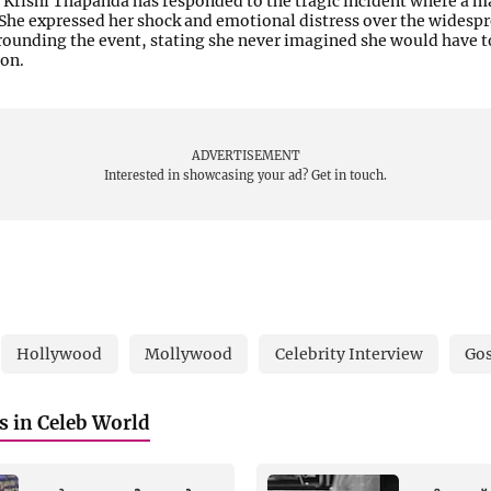
 Krishi Thapanda has responded to the tragic incident where a 
. She expressed her shock and emotional distress over the wides
ounding the event, stating she never imagined she would have t
ion.
ADVERTISEMENT
Interested in showcasing your ad?
Get in touch.
Hollywood
Mollywood
Celebrity Interview
Gos
es in Celeb World