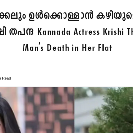
കലും ഉൾക്കൊള്ളാൻ കഴിയുമെന്ന
ി തപന്ദ
Kannada Actress Krishi T
Man's Death in Her Flat
e
Read