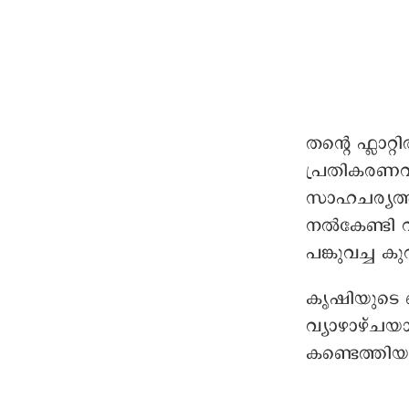
തന്റെ ഫ്ലാറ
പ്രതികരണവ
സാഹചര്യത്
നൽകേണ്ടി വര
പങ്കുവച്ച കു
കൃഷിയുടെ ബ
വ്യാഴാഴ്ചയ
കണ്ടെത്തിയ