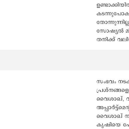
ഉണ്ടാക്കിയ
കടന്നുപോകു
തോന്നുന്നില്
സോഷ്യൽ മീഡ
തനിക്ക് വല
സംഭവം നടക്ക
പ്രശ്നങ്ങളെ
വൈശാഖ്, വി
അപ്പാർട്ട്മ
വൈശാഖ് നടിയു
കൃഷിയെ ഫോൺ