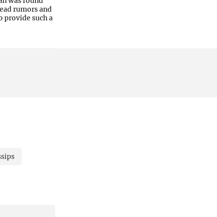
man was found
pread rumors and
o provide such a
sips