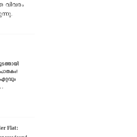
തെ വിവരം
്നു.
ടത്തായി
ലപാതകം!
ഏറ്റവും
രമാകാൻ ലിയോണ
r Flat: