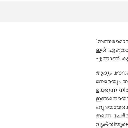
‘ഇത്തരമൊരു 
ഇത് എഴുതാ
എന്നാണ് കൃ
ആദ്യം മൗനം 
നേരെയും തന
ഉയരുന്ന നി
ഇങ്ങനെയൊരു
ഹൃദയത്തോട്
തന്നെ ചേർത
വ്യക്തിയു