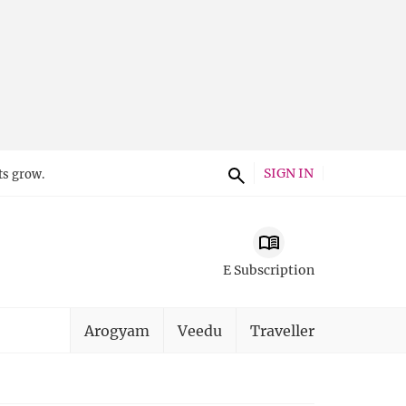
SIGN IN
ts grow.
E Subscription
Arogyam
Veedu
Traveller