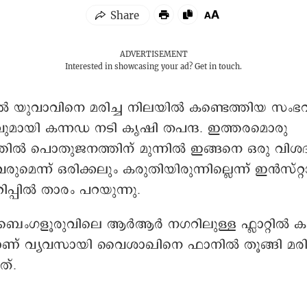
ADVERTISEMENT
Interested in showcasing your ad?
Get in touch.
്റിൽ യുവാവിനെ മരിച്ച നിലയിൽ കണ്ടെത്തിയ സംഭവ
ുമായി കന്നഡ നടി കൃഷി തപന്ദ. ഇത്തരമൊരു
തിൽ പൊതുജനത്തിന് മുന്നിൽ ഇങ്ങനെ ഒരു വി
ുമെന്ന് ഒരിക്കലും കരുതിയിരുന്നില്ലെന്ന് ഇൻസ്റ്റ
റിപ്പില്‍ താരം പറയുന്നു.
െംഗളൂരുവിലെ ആർആർ നഗറിലുള്ള ഫ്ലാറ്റില്‍ ക
ാണ് വ്യവസായി വൈശാഖിനെ ഫാനില്‍ തൂങ്ങി മരിച
ത്.