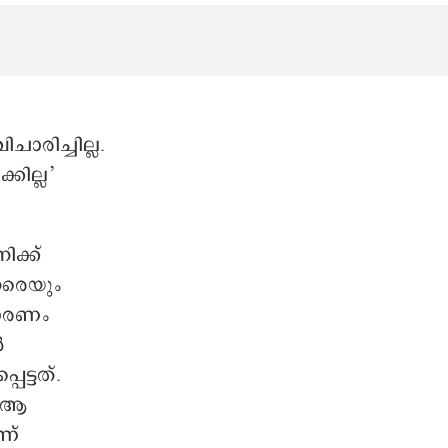
ാരിച്ചില്ല.
ില്ല’
ിക്ക്
േരെയും
കാരണം
‍
ട്ടത്.
ന ആ
ണ്