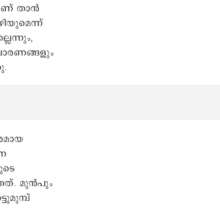
യാണ് താൻ
ിയുമെന്ന്
ലെന്നും,
രചാരണങ്ങളും
ു.
പരമായ
്ന
ുടെ
്. മുന്‍പും
ുമുമ്പ്