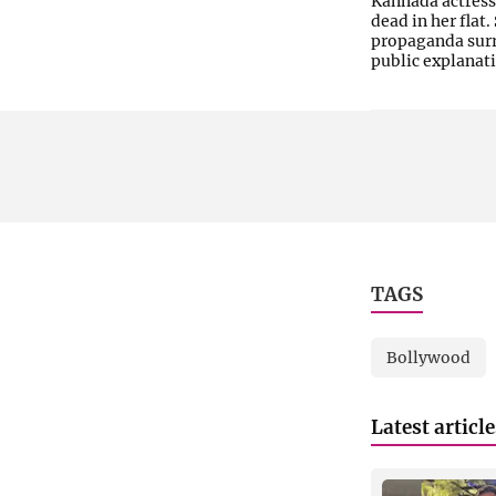
Kannada actress
dead in her flat
propaganda surr
public explanat
TAGS
Bollywood
Latest articl