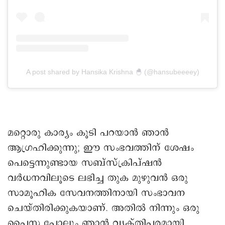
A post shared by Hansika Krishna 🐣 (@hansubeeeey)
മറ്റൊരു കാര്യം കൂടി പറയാൻ ഞാൻ
ആഗ്രഹിക്കുന്നു; ഈ സംഭവത്തിന് ശേഷം
പെട്ടെന്നുണ്ടായ സബ്‌സ്‌ക്രിപ്ഷൻ
വർധനവിലൂടെ ലഭിച്ച തുക മുഴുവൻ ഒരു
സാമൂഹിക സേവനത്തിനായി സംഭാവന
ചെയ്തിരിക്കുകയാണ്. അതിൽ നിന്നും ഒരു
പൈസ പോലും ഞാൻ വ്യക്തിപരമായി