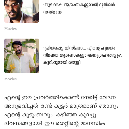
‘തുടക്കം’: ആശംസകളുമായി ദുൽഖർ
സൽമാൻ
Movies
‘പ്രിയപ്പെട്ട വിസ്മയാ... എന്റെ ഹൃദയം
നിറഞ്ഞ ആശംസകളും അനുഗ്രഹങ്ങളും’:
കുറിപ്പുമായി മമ്മൂട്ടി
Movies
എന്റെ ഈ പ്രവർത്തികൊണ്ട് നേരിട്ട് വേദന
അനുഭവിച്ചത് രണ്ട് കൂട്ടർ മാത്രമാണ് ഞാനും
എന്റെ കുടുംബവും. കഴിഞ്ഞ കുറച്ചു
ദിവസങ്ങളായി ഈ തെറ്റിന്റെ മാനസിക