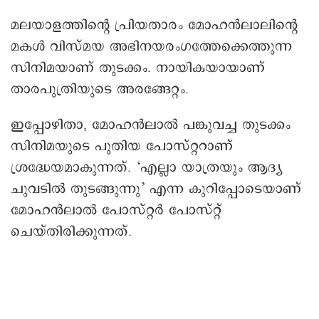
മലയാളത്തിന്റെ പ്രിയതാരം മോഹൻലാലിന്റെ
മകൾ വിസ്മയ അഭിനയരംഗത്തേക്കെത്തുന്ന
സിനിമയാണ് തുടക്കം. നായികയായാണ്
താരപുത്രിയുടെ അരങ്ങേറ്റം.
ഇപ്പോഴിതാ, മോഹൻലാൽ പങ്കുവച്ച തുടക്കം
സിനിമയുടെ പുതിയ പോസ്റ്ററാണ്
ശ്രദ്ധേയമാകുന്നത്. ‘എല്ലാ യാത്രയും ആദ്യ
ചുവടിൽ തുടങ്ങുന്നു’ എന്ന കുറിപ്പോടെയാണ്
മോഹൻലാൽ പോസ്റ്റർ പോസ്റ്റ്
ചെയ്തിരിക്കുന്നത്.