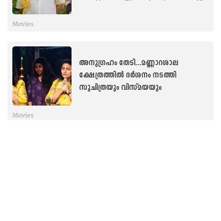
Movies
അനുഗ്രഹം തേടി...മണ്ണാറശാല
ക്ഷേത്രത്തിൽ ദർശനം നടത്തി
സുചിത്രയും വിസ്മയയും
Movies
നായികയുടെ മുഖം മാറി നായകന്റെ
മുഖത്തിലേക്ക്...‘ആശ’യുടെ പോസ്റ്റർ
ചർച്ചയാകുന്നു
Movies