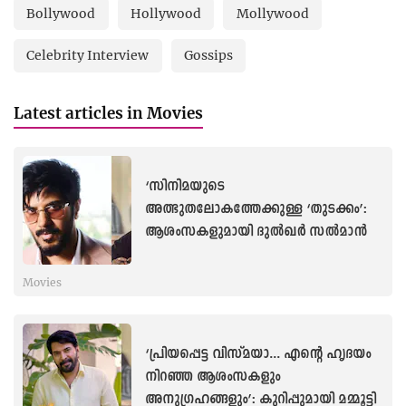
Bollywood
Hollywood
Mollywood
Celebrity Interview
Gossips
Latest articles in Movies
‘സിനിമയുടെ
അത്ഭുതലോകത്തേക്കുള്ള ‘തുടക്കം’:
ആശംസകളുമായി ദുൽഖർ സൽമാൻ
Movies
‘പ്രിയപ്പെട്ട വിസ്മയാ... എന്റെ ഹൃദയം
നിറഞ്ഞ ആശംസകളും
അനുഗ്രഹങ്ങളും’: കുറിപ്പുമായി മമ്മൂട്ടി