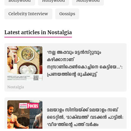
Bollywood
Hollywood
Mollywood
Celebrity Interview
Gossips
Latest articles in Nostalgia
‘നല്ല അപ്പവും മട്ടൻസ്റ്റൂവും
കഴിക്കാനാണ്
നസ്രാണിപ്പെൺകൊച്ചിനെ കെട്ടിയേ...’:
പ്രണയത്തിന്റെ രുചിക്കൂട്ട്
Nostalgia
മലയാളം സിനിമയ്ക്ക് മലയാളം സബ്
ടൈറ്റില്‍, ‘മാക്ബത്ത്’ വടക്കൻ പാട്ടില്‍:
‘വീര’ത്തിന്റെ പത്ത് വർഷം