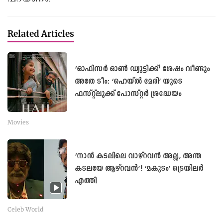
Related Articles
‘ഓഫിസർ ഓൺ ഡ്യൂട്ടിക്ക്’ ശേഷം വീണ്ടും
അതേ ടീം: ‘ഹെയ്ൽ മേരി’ യുടെ
ഫസ്റ്റ്ലുക്ക് പോസ്റ്റർ ശ്രദ്ധേയം
Movies
‘നാൻ കടലിലെ വാഴ്റവൻ അല്ല, അന്ത
കടലയേ ആഴ്റവൻ’! ‘മകുടം’ ട്രെയിലര്‍
എത്തി
Celeb World