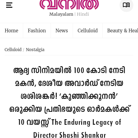
Malayalam
Hindi
Home
Fashion
News
Celluloid
Beauty & Hea
Celluloid
Nostalgia
ആദ്യ സിനിമയിൽ 100 കോടി നേടി
മകൻ, ദേശീയ അവാർഡ് നേടിയ
ശശിശങ്കർ! ‘കുഞ്ഞിക്കൂനന്‍’
ഒരുക്കിയ പ്രതിഭയുടെ ഓർമകൾക്ക്
10 വയസ്സ്
The Enduring Legacy of
Director Shashi Shankar