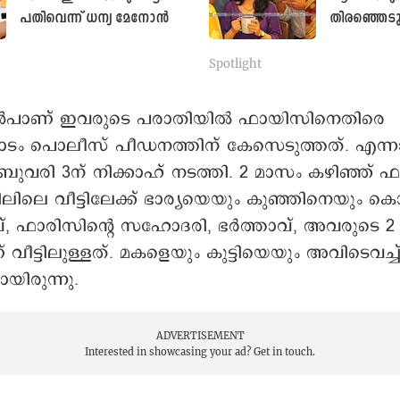
പതിവെന്ന് ധന്യ മേനോൻ
തിരഞ്ഞെടു
എന്നോർത്ത
മോളിയാന്റി
Spotlight
കെടുമോ
ുൻപാണ് ഇവരുടെ പരാതിയിൽ ഫായിസിനെതിരെ
ംപാടം പൊലീസ് പീഡനത്തിന് കേസെടുത്തത്. എന്
ുവരി 3ന് നിക്കാഹ് നടത്തി. 2 മാസം കഴിഞ്ഞ് 
ിലെ വീട്ടിലേക്ക് ഭാര്യയെയും കുഞ്ഞിനെയും ക
, ഫാരിസിന്റെ സഹോദരി, ഭർത്താവ്, അവരുടെ 2 
വീട്ടിലുള്ളത്. മകളെയും കുട്ടിയെയും അവിടെവച്ച
ായിരുന്നു.
ADVERTISEMENT
Interested in showcasing your ad?
Get in touch.