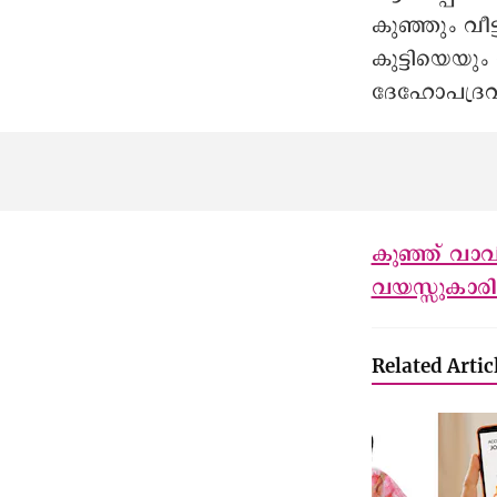
കുഞ്ഞും വീട
കുട്ടിയെയും
ദേഹോപദ്രവം 
കുഞ്ഞ് വാവി
വയസ്സുകാര
Related Artic