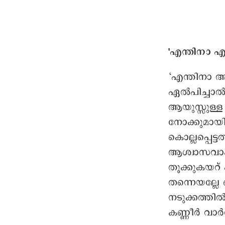
'എന്തിനാ എ
‘എന്തിനാ അ
ഏൽപിച്ചാൽ
ആയുസ്സുള്
നോക്കുമായിര
കൊല്ലപ്പെട്ട
ആശ്വാസവാക
തൂക്കുകയറ്
തന്നെയല്ലേ ച
നടുക്കത്തിൽ
കണ്ണീർ വാർത