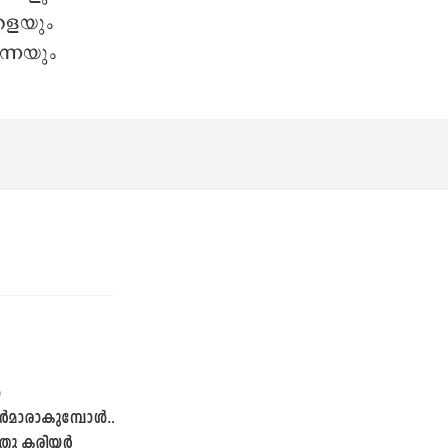
കളെയും
്നെയും
ൾ
ാരാകുമ്പോൾ...
ു കരിയർ