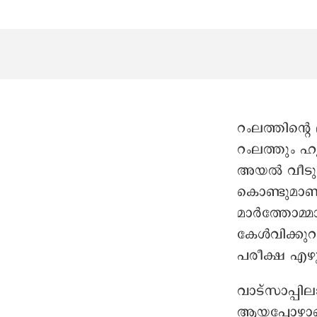
റംലത്തിന്റെ
റംലത്തും ഹ
അയൽ വീടു
കൊണ്ടുമാണ് 
മാർത്തോമ്
കേൾവിക്കു
പരീക്ഷ എഴ
വാട്സാപ്പി
ആയപ്പോഴാണ