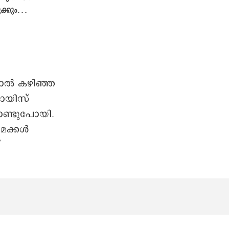
ക്കും
്
യുടെ ഉറക്കം
നാൽ കഴിഞ്ഞ
ഫായിസ്
ൊണ്ടുപോയി.
മക്കൾ
്