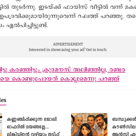
്ടിൽ തുടർന്നു. ഇടയ്ക്ക് ഫായിസ് വീട്ടിൽ വന്ന് മ
 ഉപദ്രവിക്കുമായിരുന്നുവെന്ന് റംലത്ത് പറഞ്ഞു. തന
ഏൽപിച്ചിട്ടുണ്ട്.
ADVERTISEMENT
Interested in showcasing your ad?
Get in touch.
ട്ടു കരഞ്ഞിട്ടും ക്രൂരമനസ് അലിഞ്ഞില്ല, രണ്ടര
ിയെ കൊണ്ടുപോയത് കൊല്ലുമെന്നു പറഞ്ഞ്
les
കണ്ണഞ്ചിപ്പിക്കുന്ന ജോലി
ബന്ധുക്ക
ഓഫറിൽ മയങ്ങല്ലേ...
കൗൺസിലർമ
ലിങ്ക്ഡ്ഇൻ വഴിയും തട്ടിപ്പ്
ആൻസി ഏത