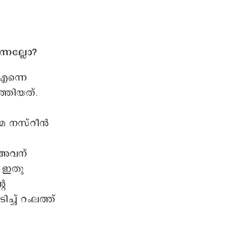
്നല്ലോ?
എന്നെ
്തിയത്.
തിമ നസ്റീൻ
‘അവന്
ൻ ഇതു
റെ
ച്ച് റംലത്ത്