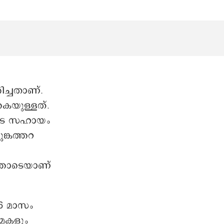
ിച്ചതാണ്.
െയുള്ളത്.
ടെ സഹായം
ങ്കത്തറ
്തോടെയാണ്
6 മാസം
മകളും