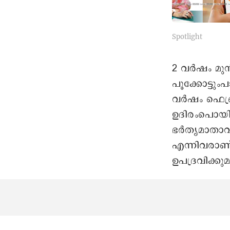
Spotlight
2 വർഷം മ
പൂക്കോട്ടു
വർഷം ഫെബ്ര
ഉദിരംപൊയില
ഭർതൃമാതാവ്
എന്നിവരാണ് 
ഉപദ്രവിക്കുമ