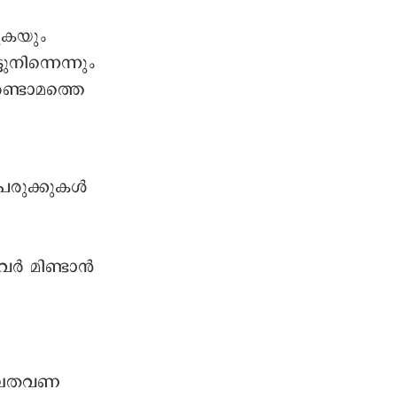
ുകയും
നിന്നെന്നും
രണ്ടാമത്തെ
പരുക്കുകൾ
വർ മിണ്ടാൻ
െ പലതവണ