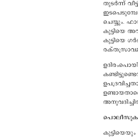
തുടർന്ന് വീട
ഇടപെടുമ്പ
ചെയ്യും. ഫാ
കുട്ടിയെ അവ
കുട്ടിയെ ഗർ
രക്തസ്രാവമു
ഉദിരംപൊയില
കണ്ടിട്ടുണ്ടെ
ഉപദ്രവിച്ചത
ഉണ്ടായതാണെ
അനുവദിച്ചിര
പൊലീസുകാർ ത
കുട്ടിയെയു