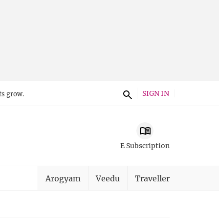
SIGN IN
ts grow.
E Subscription
Arogyam
Veedu
Traveller