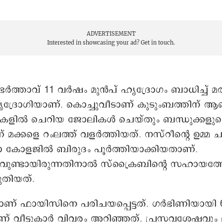
ADVERTISEMENT
Interested in showcasing your ad?
Get in touch.
 ഭർത്താവ് 11 വർഷം മുൻപ് ഹൃദ്രോഗം ബാധിച്ച് മര
ൃദ്രോഗിയാണ്. കൊച്ചുവീടാണ് കുടുംബത്തിന് ആക
കളിൽ ചെറിയ ജോലികൾ ചെയ്തും ബന്ധുക്കളു
മക്കളെ റംലത്ത് വളർത്തിയത്. നസ്റീന്റെ ഉമ്മ ചു
മാ കോളജിൽ ബിരുദം പൂർത്തിയാക്കിയതാണ്.
റവുണ്ടായിരുന്നതിനാൽ സ്ക്രൈബിന്റെ സഹായത
ുതിയത്.
ലാണ് ഫായിസിനെ പരിചയപ്പെട്ടത്. ഗർഭിണിയായി 
് വീട്ടുകാർ വിവരം അറിഞ്ഞത്. പ്രസവശേഷവും 